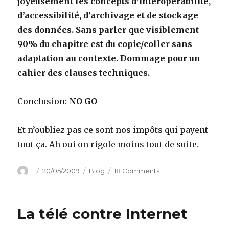
joyeusement les concepts d’interopérabilité,
d’accessibilité, d’archivage et de stockage
des données. Sans parler que visiblement
90% du chapitre est du copie/coller sans
adaptation au contexte. Dommage pour un
cahier des clauses techniques.
Conclusion:
NO GO
Et n’oubliez pas ce sont nos impôts qui payent
tout ça. Ah oui on rigole moins tout de suite.
Author
Posted
Categories
on
20/05/2009
Blog
18 Comments
on
Le
cahier
des
La télé contre Internet
charges
d’Hadopi