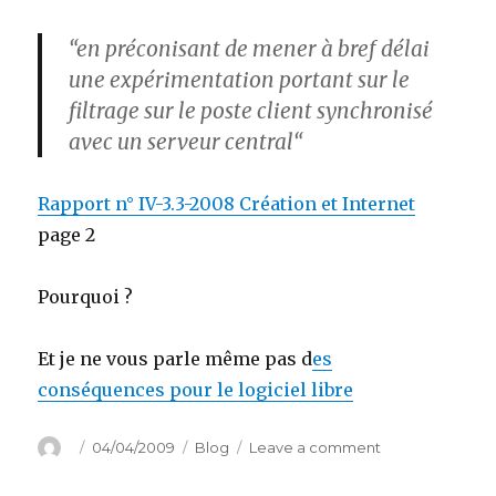
“en préconisant de mener à bref délai
une expérimentation portant sur le
filtrage
sur le poste client synchronisé
avec
un serveur central
“
Rapport n° IV-3.3-2008 Création et Internet
page 2
Pourquoi ?
Et je ne vous parle même pas d
es
conséquences pour le logiciel libre
Author
Posted
Categories
on
04/04/2009
Blog
Leave a comment
on
Bienvenue
en