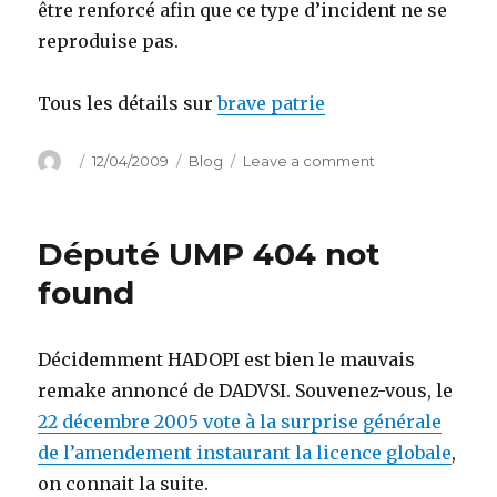
être renforcé afin que ce type d’incident ne se
reproduise pas.
Tous les détails sur
brave patrie
Author
Posted
Categories
on
12/04/2009
Blog
Leave a comment
on
Des
socialistes
dans
Député UMP 404 not
l’hémicycle!
found
Décidemment HADOPI est bien le mauvais
remake annoncé de DADVSI. Souvenez-vous, le
22 décembre 2005 vote à la surprise générale
de l’amendement instaurant la licence globale
,
on connait la suite.