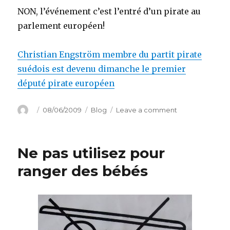
NON, l’événement c’est l’entré d’un pirate au
parlement européen!
Christian Engström membre du partit pirate
suédois est devenu dimanche le premier
député pirate européen
Author
Posted
Categories
on
08/06/2009
Blog
Leave a comment
on
A
l’abordage
!
Ne pas utilisez pour
ranger des bébés