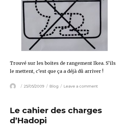
Trouvé sur les boites de rangement Ikea. S’ils
le mettent, c’est que ça a déjà dû arriver !
Author
Posted
Categories
on
25/05/2009
Blog
Leave a comment
on
Ne
pas
utilisez
Le cahier des charges
pour
ranger
d’Hadopi
des
bébés