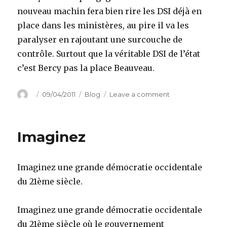
nouveau machin fera bien rire les DSI déjà en
place dans les ministères, au pire il va les
paralyser en rajoutant une surcouche de
contrôle. Surtout que la véritable DSI de l’état
c’est Bercy pas la place Beauveau.
Author
Posted
Categories
on
09/04/2011
Blog
Leave a comment
on
Une
DSI
pour
Imaginez
la
France,
pour
Imaginez une grande démocratie occidentale
quoi
faire
du 21ème siècle.
?
Imaginez une grande démocratie occidentale
du 21ème siècle où le gouvernement