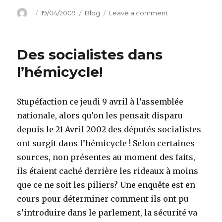
Author
Posted
Categories
on
19/04/2009
Blog
Leave a comment
on
La
télé
contre
Des socialistes dans
Internet
l’hémicycle!
Stupéfaction ce jeudi 9 avril à l’assemblée
nationale, alors qu’on les pensait disparu
depuis le 21 Avril 2002 des députés socialistes
ont surgit dans l’hémicycle ! Selon certaines
sources, non présentes au moment des faits,
ils étaient caché derrière les rideaux à moins
que ce ne soit les piliers? Une enquête est en
cours pour déterminer comment ils ont pu
s’introduire dans le parlement, la sécurité va