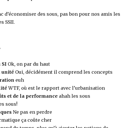
onc d’économiser des sous, pas bon pour nos amis les
s SSII.
s
 SI
Ok, on par du haut
 unité
Oui, décidément il comprend les concepts
ration
euh
ité
WTF, où est le rapport avec l’urbanisation
ûts et de la performance
ahah les sous
s sous!
sques
Ne pas en perdre
rmatique ça coûte cher