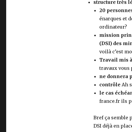
structure très 
20 personnes 
énarques et d
ordinateur?
mission prin
(DSI) des min
voilà c’est mo
Travail mis à
travaux vous
ne donnera p
contrôle
Ah s
le cas échéan
france.fr ils
Bref ça semble 
DSI déjà en plac