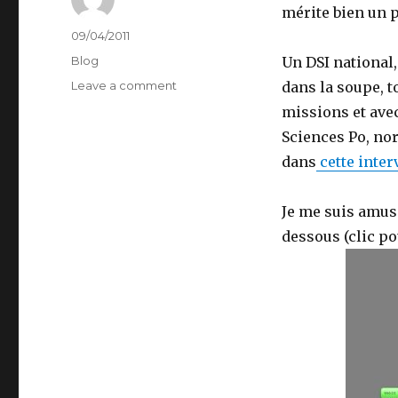
mérite bien un pe
Author
Posted
09/04/2011
on
Categories
Blog
Un DSI national
on
Leave a comment
dans la soupe, to
Une
missions et ave
DSI
Sciences Po, no
pour
la
dans
cette inter
France,
pour
Je me suis amus
quoi
faire
dessous (clic po
?