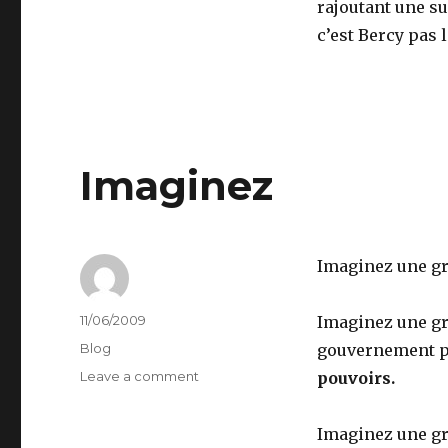
rajoutant une su
c’est Bercy pas 
Imaginez
Imaginez une gr
Author
Posted
11/06/2009
Imaginez une gr
on
Categories
Blog
gouvernement pr
on
Leave a comment
pouvoirs.
Imaginez
Imaginez une gr