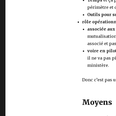
Temps
et ça 
périmètre et 
Outils pour s
rôle opération
associée aux
mutualisation
associé et pa
voire en pilo
il ne va pas p
ministère.
Donc c’est pas u
Moyens