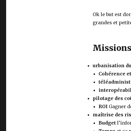
Ok le but est d
grandes et petite
Mission
urbanisation du
Cohérence et
téléadminist
interopérabil
pilotage des co
ROI
Gagner de
maîtrise des ri
Budget
l’info