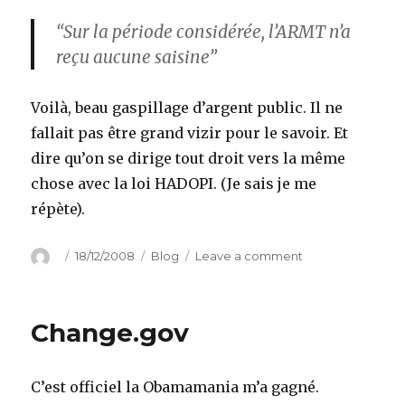
“Sur la période considérée, l’ARMT n’a
reçu aucune saisine”
Voilà, beau gaspillage d’argent public. Il ne
fallait pas être grand vizir pour le savoir. Et
dire qu’on se dirige tout droit vers la même
chose avec la loi HADOPI. (Je sais je me
répète).
Author
Posted
Categories
on
18/12/2008
Blog
Leave a comment
on
DADVSI
l’épilogue
II
Change.gov
C’est officiel la Obamamania m’a gagné.