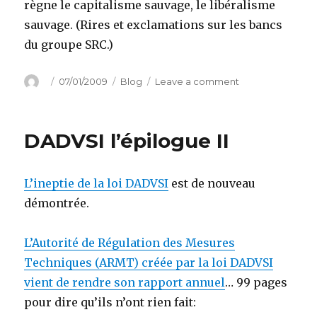
règne le capitalisme sauvage, le libéralisme
sauvage. (Rires et exclamations sur les bancs
du groupe SRC.)
Author
Posted
Categories
on
07/01/2009
Blog
Leave a comment
on
Grosses
opérations
en
DADVSI l’épilogue II
cours
sur
Facebook
L’ineptie de la loi DADVSI
est de nouveau
démontrée.
L’Autorité de Régulation des Mesures
Techniques (ARMT) créée par la loi DADVSI
vient de rendre son rapport annuel
… 99 pages
pour dire qu’ils n’ont rien fait: