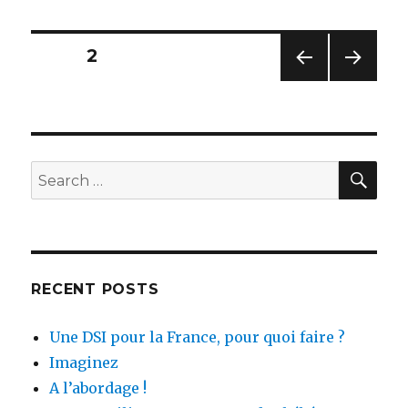
Posts
PAGE
2
PREV
NEXT
navigation
IOUS
PAG
PAG
E
E
SEA
Search
for:
RECENT POSTS
Une DSI pour la France, pour quoi faire ?
Imaginez
A l’abordage !