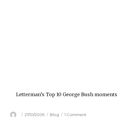
Letterman’s Top 10 George Bush moments
Author
Posted
Categories
on
27/01/2009
Blog
1 Comment
on
Le
pouvoir