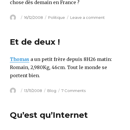
chose dès demain en France ?
Author
Posted
Categories
on
16/12/2008
Politique
Leave a comment
on
Change.gov
Et de deux !
Thomas
a un petit frère depuis 8H26 matin:
Romain, 2,980Kg, 46cm. Tout le monde se
portent bien.
Author
Posted
Categories
on
13/11/2008
Blog
7 Comments
on
Et
de
deux
Qu’est qu’Internet
!