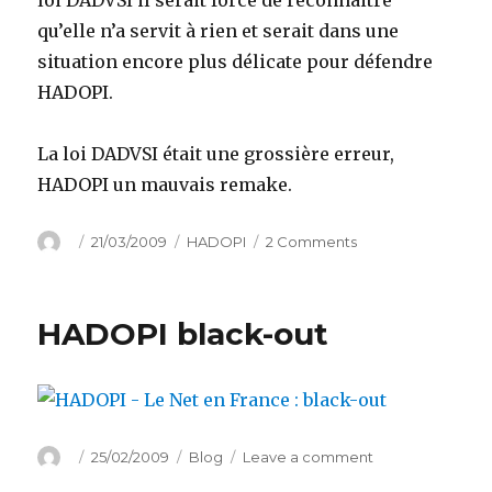
loi DADVSI il serait forcé de reconnaitre
qu’elle n’a servit à rien et serait dans une
situation encore plus délicate pour défendre
HADOPI.
La loi DADVSI était une grossière erreur,
HADOPI un mauvais remake.
Author
Posted
Categories
on
21/03/2009
HADOPI
2 Comments
on
Evaluation
de
l’efficacité
HADOPI black-out
de
la
loi
DADVSI
Author
Posted
Categories
on
25/02/2009
Blog
Leave a comment
on
HADOPI