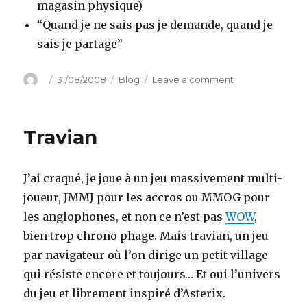
magasin physique)
“Quand je ne sais pas je demande, quand je
sais je partage”
Author
Posted
Categories
on
31/08/2008
Blog
Leave a comment
on
Qu’est
qu’Internet
Travian
J’ai craqué, je joue à un jeu massivement multi-
joueur, JMMJ pour les accros ou MMOG pour
les anglophones, et non ce n’est pas
WOW
,
bien trop chrono phage. Mais travian, un jeu
par navigateur où l’on dirige un petit village
qui résiste encore et toujours… Et oui l’univers
du jeu et librement inspiré d’Asterix.