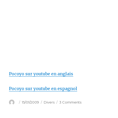
Pocoyo sur youtube en anglais
Pocoyo sur youtube en espagnol
Author
Posted
Categories
on
15/01/2009
Divers
3 Comments
on
Pocoyo