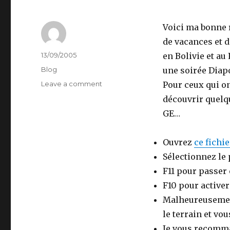
Voici ma bonne 
de vacances et 
Author
Posted
13/09/2005
en Bolivie et au
on
Categories
Blog
une soirée Diapo
on
Leave a comment
Pour ceux qui on
Bolivie
découvrir quelq
Pérou
GE…
Ouvrez
ce fichi
Sélectionnez le
F11 pour passer
F10 pour activer
Malheureusement
le terrain et vo
Je vous recomma