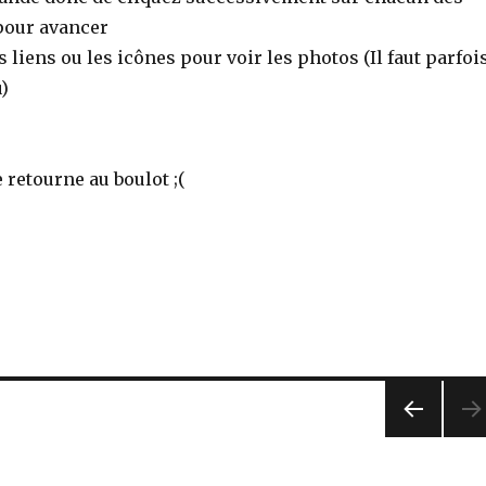
our avancer
s liens ou les icônes pour voir les photos (Il faut parfoi
)
e retourne au boulot ;(
PREV
IOUS