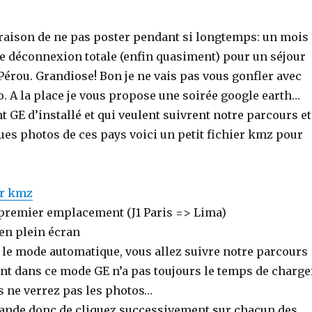
raison de ne pas poster pendant si longtemps: un mois
de déconnexion totale (enfin quasiment) pour un séjour
 Pérou. Grandiose! Bon je ne vais pas vous gonfler avec
. A la place je vous propose une soirée google earth…
t GE d’installé et qui veulent suivrent notre parcours et
ues photos de ces pays voici un petit fichier kmz pour
er kmz
 premier emplacement (J1 Paris => Lima)
 en plein écran
 le mode automatique, vous allez suivre notre parcours
 dans ce mode GE n’a pas toujours le temps de charge
us ne verrez pas les photos…
nde donc de cliquez successivement sur chacun des