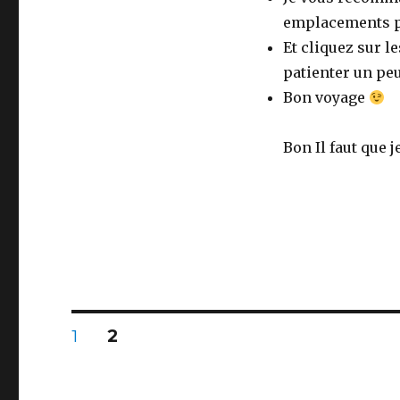
emplacements p
Et cliquez sur le
patienter un peu
Bon voyage
Bon Il faut que j
Posts
PAGE
PAGE
1
2
navigation