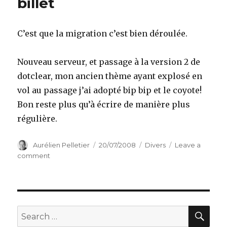
billet
C’est que la migration c’est bien déroulée.
Nouveau serveur, et passage à la version 2 de
dotclear, mon ancien thème ayant explosé en
vol au passage j’ai adopté bip bip et le coyote!
Bon reste plus qu’à écrire de manière plus
régulière.
Author
Posted
Categories
Aurélien Pelletier
20/07/2008
Divers
Leave a
on
on
comment
Si
vous
pouvez
lire
ce
SEA
Search
billet
for: