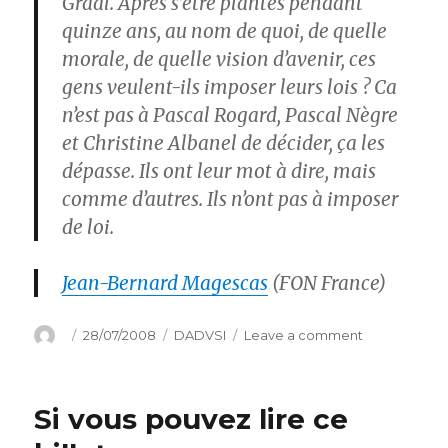
Graal. Après s’être plantés pendant
quinze ans, au nom de quoi, de quelle
morale, de quelle vision d’avenir, ces
gens veulent-ils imposer leurs lois ? Ca
n’est pas à Pascal Rogard, Pascal Nègre
et Christine Albanel de décider, ça les
dépasse. Ils ont leur mot à dire, mais
comme d’autres. Ils n’ont pas à imposer
de loi.
Jean-Bernard Magescas
(FON France)
Author
Posted
Categories
on
28/07/2008
DADVSI
Leave a comment
on
DADVSI,
l’épilogue
Si vous pouvez lire ce