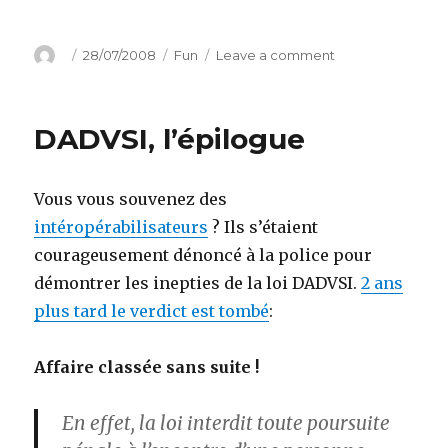
Author
Posted
Categories
on
28/07/2008
Fun
Leave a comment
on
Super
Comic
Sans
DADVSI, l’épilogue
MS
Vous vous souvenez des
intéropérabilisateurs
? Ils s’étaient
courageusement dénoncé à la police pour
démontrer les inepties de la loi DADVSI.
2 ans
plus tard le verdict est tombé
:
Affaire classée sans suite !
En effet, la loi interdit toute poursuite