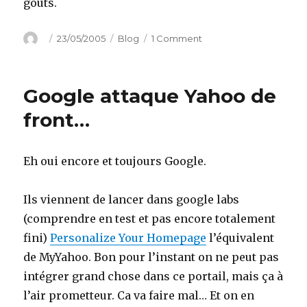
goûts.
Author
Posted
Categories
on
23/05/2005
Blog
1 Comment
on
Le
paradis
des
Google attaque Yahoo de
logiciels
utilitaires
front…
Eh oui encore et toujours Google.
Ils viennent de lancer dans google labs
(comprendre en test et pas encore totalement
fini)
Personalize Your Homepage
l’équivalent
de MyYahoo. Bon pour l’instant on ne peut pas
intégrer grand chose dans ce portail, mais ça à
l’air prometteur. Ca va faire mal… Et on en