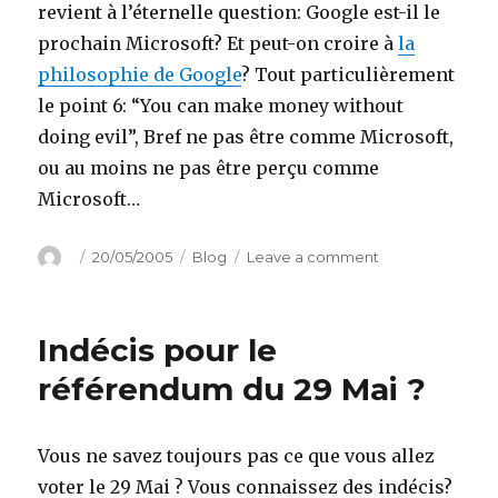
revient à l’éternelle question: Google est-il le
prochain Microsoft? Et peut-on croire à
la
philosophie de Google
? Tout particulièrement
le point 6: “You can make money without
doing evil”, Bref ne pas être comme Microsoft,
ou au moins ne pas être perçu comme
Microsoft…
Author
Posted
Categories
on
20/05/2005
Blog
Leave a comment
on
Google
attaque
Yahoo
Indécis pour le
de
front…
référendum du 29 Mai ?
Vous ne savez toujours pas ce que vous allez
voter le 29 Mai ? Vous connaissez des indécis?