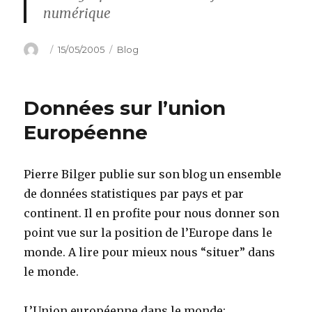
numérique
Author
Posted
Categories
15/05/2005
Blog
on
Données sur l’union
Européenne
Pierre Bilger publie sur son blog un ensemble
de données statistiques par pays et par
continent. Il en profite pour nous donner son
point vue sur la position de l’Europe dans le
monde. A lire pour mieux nous “situer” dans
le monde.
L’Union européenne dans le monde: