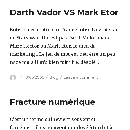
le
Darth Vador VS Mark Etor
référendum
du
29
Entendu ce matin sur France Inter. La vrai star
Mai
?
de Stars War III n’est pas Darth Vador mais
Marc Hector ou Mark Etor, le dieu du
marketing… Le jeu de mot est peu être un peu
naze mais il m’a bien fait rire. désolé…
Author
Posted
Categories
on
18/05/2005
Blog
Leave a comment
on
Darth
Vador
VS
Fracture numérique
Mark
Etor
C’est un terme qui revient souvent et
forcément il est souvent employé à tord et à