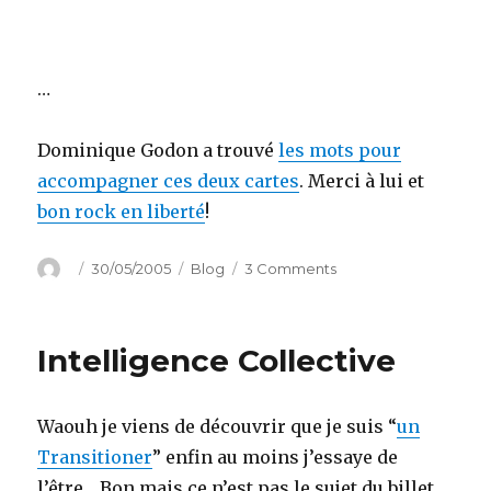
…
Dominique Godon a trouvé
les mots pour
accompagner ces deux cartes
. Merci à lui et
bon rock en liberté
!
Author
Posted
Categories
on
30/05/2005
Blog
3 Comments
on
Désolé
tout
le
Intelligence Collective
monde
Waouh je viens de découvrir que je suis “
un
Transitioner
” enfin au moins j’essaye de
l’être… Bon mais ce n’est pas le sujet du billet