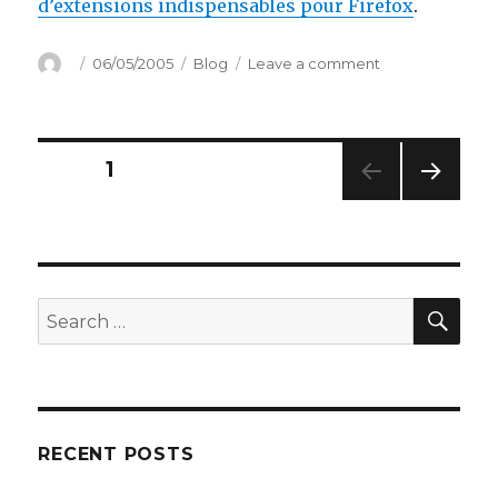
d’extensions indispensables pour Firefox
.
Author
Posted
Categories
on
06/05/2005
Blog
Leave a comment
on
One
password
to
rule
Posts
PAGE
1
them
all!
NEXT
navigation
PAG
E
SEA
Search
for:
RECENT POSTS