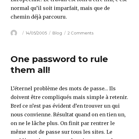
normal qu’il soit imparfait, mais que de
chemin déjà parcouru.
Author
Posted
Categories
on
14/05/2005
Blog
2 Comments
on
Construction
Européenne
One password to rule
them all!
L’éternel problème des mots de passe… Ils
doivent être compliqués mais simple à retenir.
Bref ce n’est pas évident d’en trouver un qui
nous convienne. Résultat quand on en tien un,
on ne le lâche plus. On finit par rentrer le
même mot de passe sur tous les sites. Le