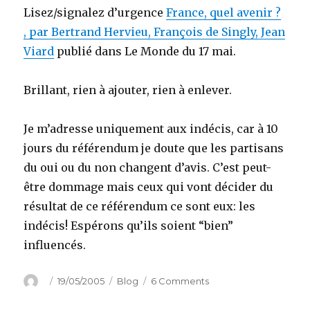
Lisez/signalez d’urgence
France, quel avenir ?
, par Bertrand Hervieu, François de Singly, Jean
Viard
publié dans Le Monde du 17 mai.
Brillant, rien à ajouter, rien à enlever.
Je m’adresse uniquement aux indécis, car à 10
jours du référendum je doute que les partisans
du oui ou du non changent d’avis. C’est peut-
être dommage mais ceux qui vont décider du
résultat de ce référendum ce sont eux: les
indécis! Espérons qu’ils soient “bien”
influencés.
Author
Posted
Categories
on
19/05/2005
Blog
6 Comments
on
Indécis
pour