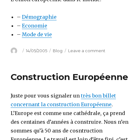
–
Démographie
–
Economie
–
Mode de vie
Author
Posted
Categories
on
14/05/2005
Blog
Leave a comment
on
Données
sur
l’union
Construction Européenne
Européenne
Juste pour vous signaler un
très bon billet
concernant la construction Européenne
.
L’Europe est comme une cathédrale, ça prend
des centaines d’années à construire. Nous n’en
sommes qu’à 50 ans de cosntruction
Européenne. Le travail est loin d’être fini, c’est