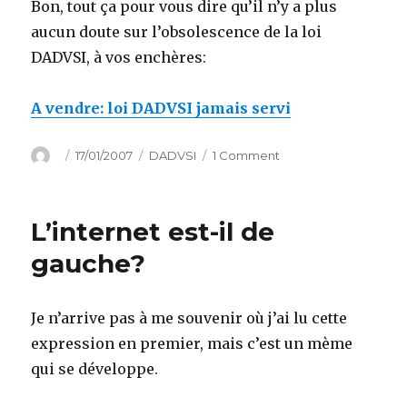
Bon, tout ça pour vous dire qu’il n’y a plus
aucun doute sur l’obsolescence de la loi
DADVSI, à vos enchères:
A vendre: loi DADVSI jamais servi
Author
Posted
Categories
on
17/01/2007
DADVSI
1 Comment
on
A
vendre:
loi
L’internet est-il de
DADVSI
jamais
gauche?
servi
Je n’arrive pas à me souvenir où j’ai lu cette
expression en premier, mais c’est un mème
qui se développe.