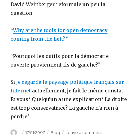
David Weinberger reformule un peu la
question:
“
Why are the tools for open democracy
coming from the Left?
“
“Pourquoi les outils pour la démocratie
ouverte proviennent-ils de gauche?”
Si
je regarde le paysage politique français sur
Internet
actuellement, je fait le même constat.
Et vous? Quelqu’un a une explication? La droite
est trop conservatrice? La gauche n’a rien à
perdre?…
Author
Posted
Categories
on
17/01/2007
Blog
Leave a comment