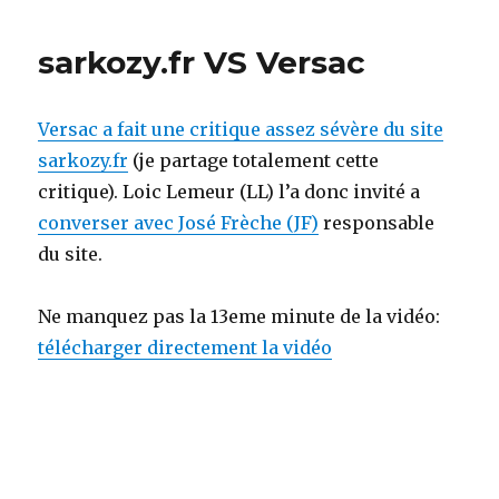
retenue
à
sarkozy.fr VS Versac
la
source:
le
Versac a fait une critique assez sévère du site
blog
sarkozy.fr
(je partage totalement cette
critique). Loic Lemeur (LL) l’a donc invité a
converser avec José Frèche (JF)
responsable
du site.
Ne manquez pas la 13eme minute de la vidéo:
télécharger directement la vidéo