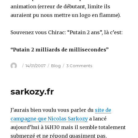
animation (erreur de débutant, limite ils
auraient pu nous mettre un logo en flamme).
Souvenez vous Chirac: “Putain 2 ans”, là c’est:
“Putain 2 milliards de millisecondes”
Author
Posted
Categories
on
14/01/2007
Blog
3 Comments
on
Putain
2
milliards
sarkozy.fr
de
millisecondes
J’aurais bien voulu vous parler du
site de
campagne que Nicolas Sarkozy
a lancé
aujourd’hui à 14H30 mais il semble totalement
submergé et ne répond quasiment pas.