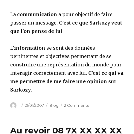
La
communication
a pour objectif de faire
passer un message.
C’est ce que Sarkozy veut
que l’on pense de lui
L’
information
se sont des données
pertinentes et objectives permettant de se
construire une représentation du monde pour
interagir correctement avec lui.
C’est ce qui va
me permettre de me faire une opinion sur
Sarkozy
.
Author
Posted
Categories
on
21/01/2007
Blog
2 Comments
on
sarkozy.fr
VS
Versac
Au revoir 08 7X XX XX XX