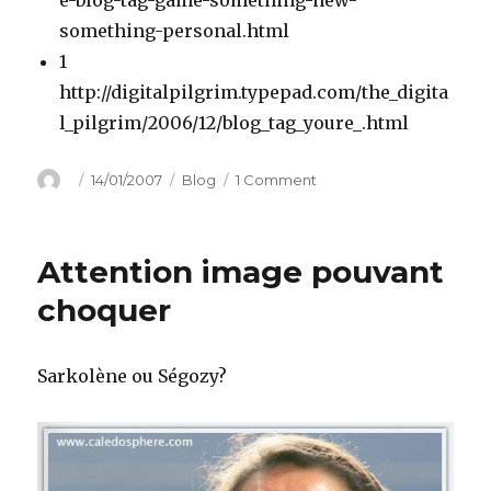
e-blog-tag-game-something-new-
something-personal.html
1
http://digitalpilgrim.typepad.com/the_digita
l_pilgrim/2006/12/blog_tag_youre_.html
Author
Posted
Categories
on
14/01/2007
Blog
1 Comment
on
Cinq
choses
que
Attention image pouvant
vous
ne
choquer
savez
pas
de
Sarkolène ou Ségozy?
moi