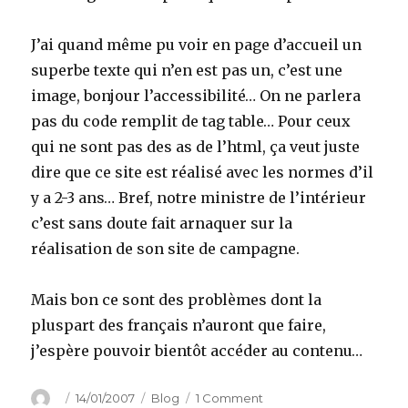
J’ai quand même pu voir en page d’accueil un
superbe texte qui n’en est pas un, c’est une
image, bonjour l’accessibilité… On ne parlera
pas du code remplit de tag table… Pour ceux
qui ne sont pas des as de l’html, ça veut juste
dire que ce site est réalisé avec les normes d’il
y a 2-3 ans… Bref, notre ministre de l’intérieur
c’est sans doute fait arnaquer sur la
réalisation de son site de campagne.
Mais bon ce sont des problèmes dont la
pluspart des français n’auront que faire,
j’espère pouvoir bientôt accéder au contenu…
Author
Posted
Categories
on
14/01/2007
Blog
1 Comment