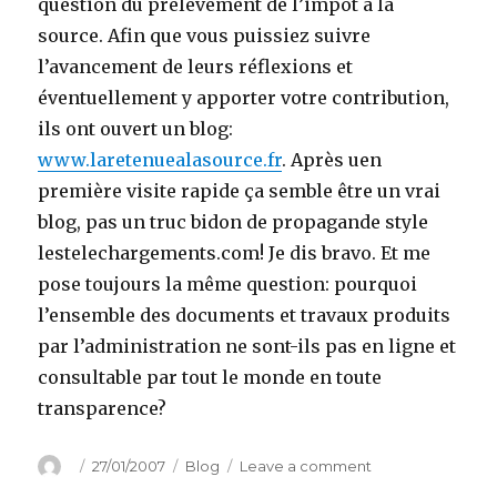
question du prélèvement de l’impôt à la
source. Afin que vous puissiez suivre
l’avancement de leurs réflexions et
éventuellement y apporter votre contribution,
ils ont ouvert un blog:
www.laretenuealasource.fr
. Après uen
première visite rapide ça semble être un vrai
blog, pas un truc bidon de propagande style
lestelechargements.com! Je dis bravo. Et me
pose toujours la même question: pourquoi
l’ensemble des documents et travaux produits
par l’administration ne sont-ils pas en ligne et
consultable par tout le monde en toute
transparence?
Author
Posted
Categories
on
27/01/2007
Blog
Leave a comment
on
La