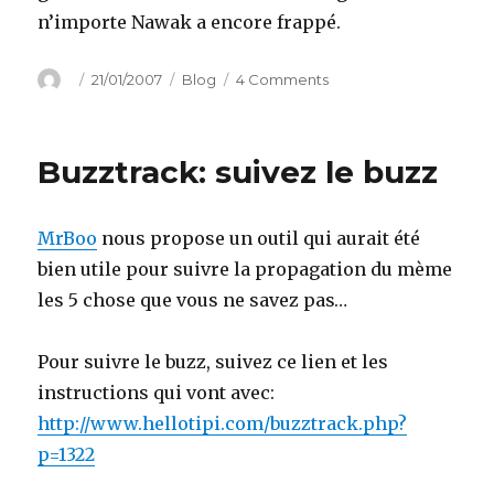
n’importe Nawak a encore frappé.
Author
Posted
Categories
on
21/01/2007
Blog
4 Comments
on
Au
revoir
08
Buzztrack: suivez le buzz
7X
XX
XX
MrBoo
nous propose un outil qui aurait été
XX
bien utile pour suivre la propagation du mème
les 5 chose que vous ne savez pas…
Pour suivre le buzz, suivez ce lien et les
instructions qui vont avec:
http://www.hellotipi.com/buzztrack.php?
p=1322