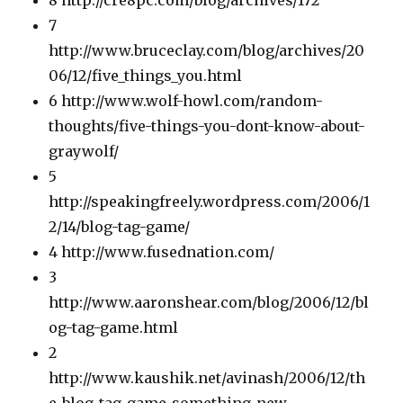
8 http://cre8pc.com/blog/archives/172
7
http://www.bruceclay.com/blog/archives/20
06/12/five_things_you.html
6 http://www.wolf-howl.com/random-
thoughts/five-things-you-dont-know-about-
graywolf/
5
http://speakingfreely.wordpress.com/2006/1
2/14/blog-tag-game/
4 http://www.fusednation.com/
3
http://www.aaronshear.com/blog/2006/12/bl
og-tag-game.html
2
http://www.kaushik.net/avinash/2006/12/th