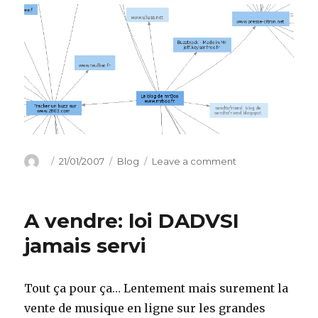
Author
Posted
Categories
on
21/01/2007
Blog
Leave a comment
on
Buzztrack:
suivez
le
A vendre: loi DADVSI
buzz
jamais servi
Tout ça pour ça… Lentement mais surement la
vente de musique en ligne sur les grandes