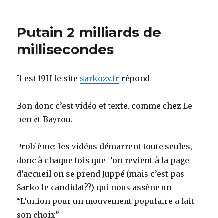
on
L’internet
est-
il
Putain 2 milliards de
de
gauche?
millisecondes
Il est 19H le site
sarkozy.fr
répond
Bon donc c’est vidéo et texte, comme chez Le
pen et Bayrou.
Problème: les vidéos démarrent toute seules,
donc à chaque fois que l’on revient à la page
d’accueil on se prend Juppé (mais c’est pas
Sarko le candidat??) qui nous assène un
“L’union pour un mouvement populaire a fait
son choix”