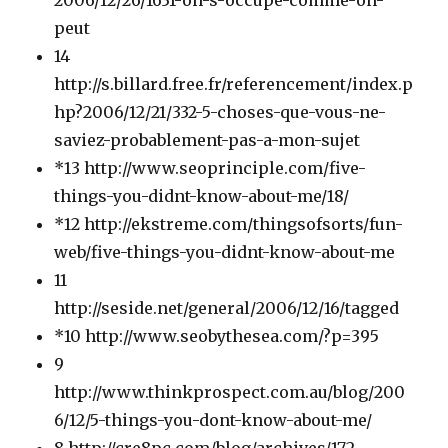
2006/12/26/1631-on-s-occupe-comme-on-
peut
14
http://s.billard.free.fr/referencement/index.p
hp?2006/12/21/332-5-choses-que-vous-ne-
saviez-probablement-pas-a-mon-sujet
*13 http://www.seoprinciple.com/five-
things-you-didnt-know-about-me/18/
*12 http://ekstreme.com/thingsofsorts/fun-
web/five-things-you-didnt-know-about-me
11
http://seside.net/general/2006/12/16/tagged
*10 http://www.seobythesea.com/?p=395
9
http://www.thinkprospect.com.au/blog/200
6/12/5-things-you-dont-know-about-me/