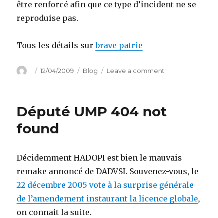
être renforcé afin que ce type d’incident ne se
reproduise pas.
Tous les détails sur
brave patrie
Author
Posted
Categories
on
12/04/2009
Blog
Leave a comment
on
Des
socialistes
dans
Député UMP 404 not
l’hémicycle!
found
Décidemment HADOPI est bien le mauvais
remake annoncé de DADVSI. Souvenez-vous, le
22 décembre 2005 vote à la surprise générale
de l’amendement instaurant la licence globale
,
on connait la suite.