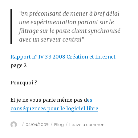
“en préconisant de mener à bref délai
une expérimentation portant sur le
filtrage
sur le poste client synchronisé
avec
un serveur central
“
Rapport n° IV-3.3-2008 Création et Internet
page 2
Pourquoi ?
Et je ne vous parle même pas d
es
conséquences pour le logiciel libre
Author
Posted
Categories
on
04/04/2009
Blog
Leave a comment
on
Bienvenue
en