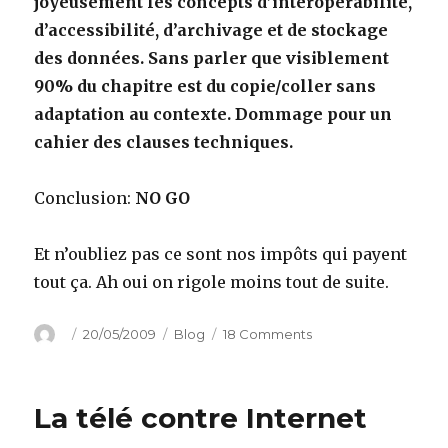
joyeusement les concepts d’interopérabilité,
d’accessibilité, d’archivage et de stockage
des données. Sans parler que visiblement
90% du chapitre est du copie/coller sans
adaptation au contexte. Dommage pour un
cahier des clauses techniques.
Conclusion:
NO GO
Et n’oubliez pas ce sont nos impôts qui payent
tout ça. Ah oui on rigole moins tout de suite.
Author
Posted
Categories
on
20/05/2009
Blog
18 Comments
on
Le
cahier
des
La télé contre Internet
charges
d’Hadopi