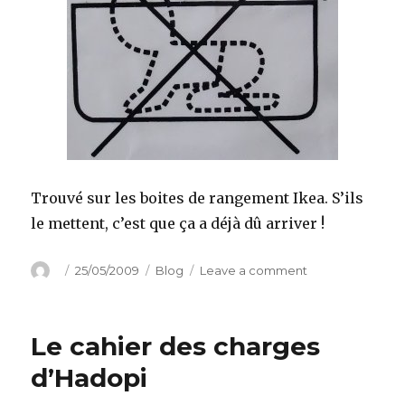
Trouvé sur les boites de rangement Ikea. S’ils
le mettent, c’est que ça a déjà dû arriver !
Author
Posted
Categories
on
25/05/2009
Blog
Leave a comment
on
Ne
pas
utilisez
Le cahier des charges
pour
ranger
d’Hadopi
des
bébés