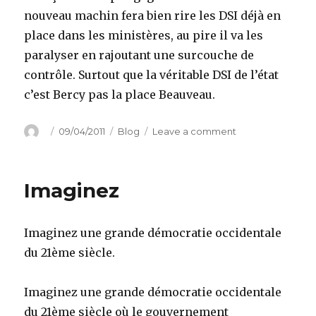
nouveau machin fera bien rire les DSI déjà en
place dans les ministères, au pire il va les
paralyser en rajoutant une surcouche de
contrôle. Surtout que la véritable DSI de l’état
c’est Bercy pas la place Beauveau.
Author
Posted
Categories
on
09/04/2011
Blog
Leave a comment
on
Une
DSI
pour
Imaginez
la
France,
pour
Imaginez une grande démocratie occidentale
quoi
faire
du 21ème siècle.
?
Imaginez une grande démocratie occidentale
du 21ème siècle où le gouvernement