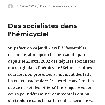
Author
Posted
Categories
on
19/04/2009
Blog
Leave a comment
on
La
télé
contre
Des socialistes dans
Internet
l’hémicycle!
Stupéfaction ce jeudi 9 avril à l’assemblée
nationale, alors qu’on les pensait disparu
depuis le 21 Avril 2002 des députés socialistes
ont surgit dans l’hémicycle ! Selon certaines
sources, non présentes au moment des faits,
ils étaient caché derrière les rideaux à moins
que ce ne soit les piliers? Une enquête est en
cours pour déterminer comment ils ont pu
s’introduire dans le parlement, la sécurité va