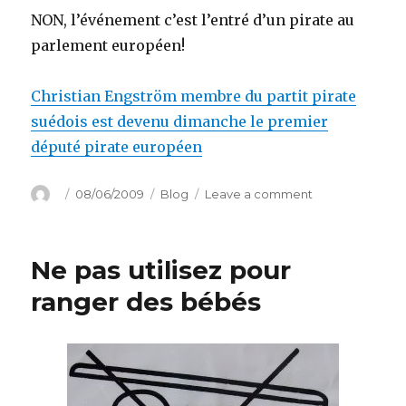
NON, l’événement c’est l’entré d’un pirate au
parlement européen!
Christian Engström membre du partit pirate
suédois est devenu dimanche le premier
député pirate européen
Author
Posted
Categories
on
08/06/2009
Blog
Leave a comment
on
A
l’abordage
!
Ne pas utilisez pour
ranger des bébés