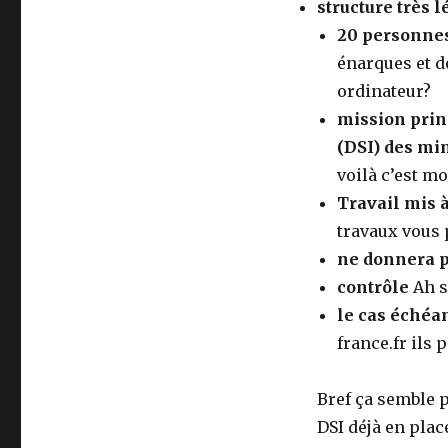
structure très 
20 personnes 
énarques et d
ordinateur?
mission prin
(DSI) des min
voilà c’est mo
Travail mis à
travaux vous
ne donnera p
contrôle
Ah s
le cas échéan
france.fr ils
Bref ça semble 
DSI déjà en plac