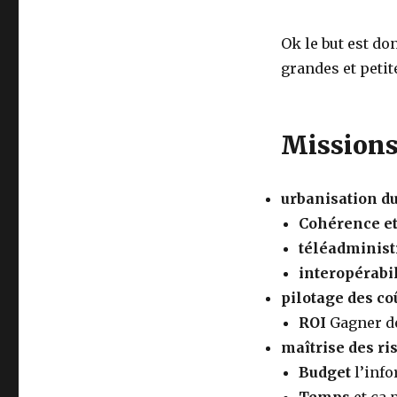
Ok le but est d
grandes et petite
Mission
urbanisation du
Cohérence et
téléadminist
interopérabil
pilotage des co
ROI
Gagner de
maîtrise des ri
Budget
l’info