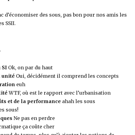
onc d’économiser des sous, pas bon pour nos amis les
s SSII.
s
 SI
Ok, on par du haut
 unité
Oui, décidément il comprend les concepts
ration
euh
ité
WTF, où est le rapport avec l’urbanisation
ûts et de la performance
ahah les sous
s sous!
sques
Ne pas en perdre
rmatique ça coûte cher