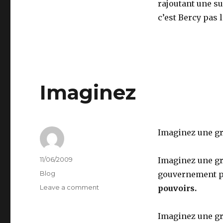
rajoutant une su
c’est Bercy pas 
Imaginez
Imaginez une gr
Author
Posted
11/06/2009
Imaginez une gr
on
Categories
Blog
gouvernement pr
on
Leave a comment
pouvoirs.
Imaginez
Imaginez une gr