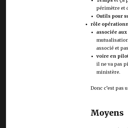
Temps
et ça 
périmètre et 
Outils pour s
rôle opération
associée aux
mutualisation
associé et pa
voire en pilo
il ne va pas p
ministère.
Donc c’est pas u
Moyens