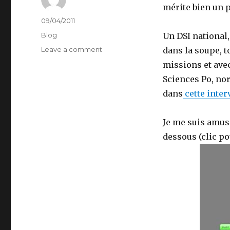
mérite bien un pe
Author
Posted
09/04/2011
on
Categories
Blog
Un DSI national
on
Leave a comment
dans la soupe, to
Une
missions et ave
DSI
Sciences Po, no
pour
la
dans
cette inter
France,
pour
Je me suis amus
quoi
faire
dessous (clic po
?