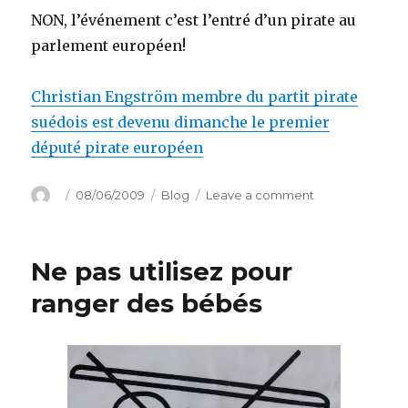
NON, l’événement c’est l’entré d’un pirate au
parlement européen!
Christian Engström membre du partit pirate
suédois est devenu dimanche le premier
député pirate européen
Author
Posted
Categories
on
08/06/2009
Blog
Leave a comment
on
A
l’abordage
!
Ne pas utilisez pour
ranger des bébés