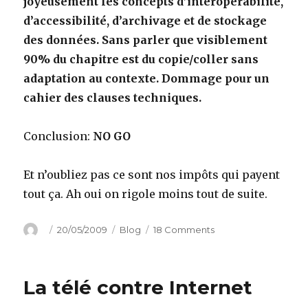
joyeusement les concepts d’interopérabilité,
d’accessibilité, d’archivage et de stockage
des données. Sans parler que visiblement
90% du chapitre est du copie/coller sans
adaptation au contexte. Dommage pour un
cahier des clauses techniques.
Conclusion:
NO GO
Et n’oubliez pas ce sont nos impôts qui payent
tout ça. Ah oui on rigole moins tout de suite.
Author
Posted
Categories
on
20/05/2009
Blog
18 Comments
on
Le
cahier
des
La télé contre Internet
charges
d’Hadopi