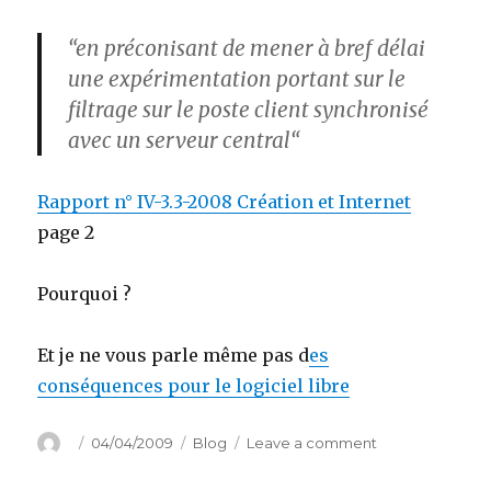
“en préconisant de mener à bref délai
une expérimentation portant sur le
filtrage
sur le poste client synchronisé
avec
un serveur central
“
Rapport n° IV-3.3-2008 Création et Internet
page 2
Pourquoi ?
Et je ne vous parle même pas d
es
conséquences pour le logiciel libre
Author
Posted
Categories
on
04/04/2009
Blog
Leave a comment
on
Bienvenue
en