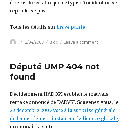
être renforcé afin que ce type d’incident ne se
reproduise pas.
Tous les détails sur
brave patrie
Author
Posted
Categories
on
12/04/2009
Blog
Leave a comment
on
Des
socialistes
dans
Député UMP 404 not
l’hémicycle!
found
Décidemment HADOPI est bien le mauvais
remake annoncé de DADVSI. Souvenez-vous, le
22 décembre 2005 vote à la surprise générale
de l’amendement instaurant la licence globale
,
on connait la suite.