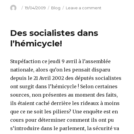
Author
Posted
Categories
on
19/04/2009
Blog
Leave a comment
on
La
télé
contre
Des socialistes dans
Internet
l’hémicycle!
Stupéfaction ce jeudi 9 avril à l’assemblée
nationale, alors qu’on les pensait disparu
depuis le 21 Avril 2002 des députés socialistes
ont surgit dans l’hémicycle ! Selon certaines
sources, non présentes au moment des faits,
ils étaient caché derrière les rideaux à moins
que ce ne soit les piliers? Une enquête est en
cours pour déterminer comment ils ont pu
s’introduire dans le parlement, la sécurité va