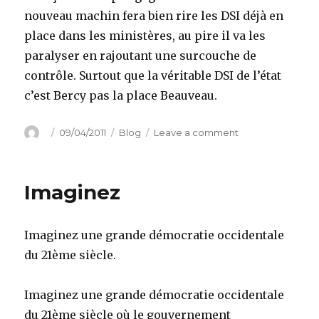
nouveau machin fera bien rire les DSI déjà en
place dans les ministères, au pire il va les
paralyser en rajoutant une surcouche de
contrôle. Surtout que la véritable DSI de l’état
c’est Bercy pas la place Beauveau.
Author
Posted
Categories
on
09/04/2011
Blog
Leave a comment
on
Une
DSI
pour
Imaginez
la
France,
pour
Imaginez une grande démocratie occidentale
quoi
faire
du 21ème siècle.
?
Imaginez une grande démocratie occidentale
du 21ème siècle où le gouvernement