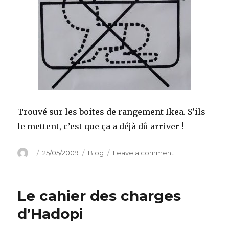
Trouvé sur les boites de rangement Ikea. S’ils
le mettent, c’est que ça a déjà dû arriver !
Author
Posted
Categories
on
25/05/2009
Blog
Leave a comment
on
Ne
pas
utilisez
Le cahier des charges
pour
ranger
d’Hadopi
des
bébés