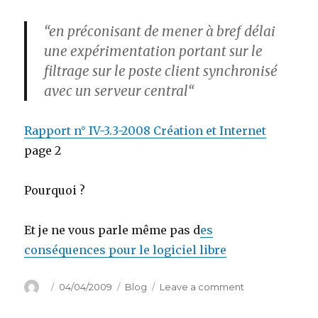
“en préconisant de mener à bref délai
une expérimentation portant sur le
filtrage
sur le poste client synchronisé
avec
un serveur central
“
Rapport n° IV-3.3-2008 Création et Internet
page 2
Pourquoi ?
Et je ne vous parle même pas d
es
conséquences pour le logiciel libre
Author
Posted
Categories
on
04/04/2009
Blog
Leave a comment
on
Bienvenue
en