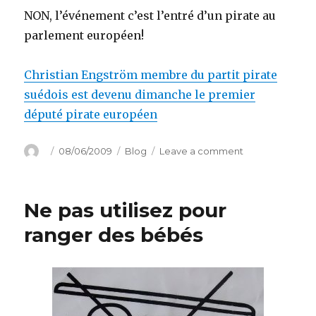
NON, l’événement c’est l’entré d’un pirate au
parlement européen!
Christian Engström membre du partit pirate
suédois est devenu dimanche le premier
député pirate européen
Author
Posted
Categories
on
08/06/2009
Blog
Leave a comment
on
A
l’abordage
!
Ne pas utilisez pour
ranger des bébés