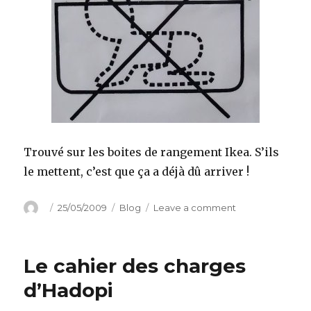
Trouvé sur les boites de rangement Ikea. S’ils
le mettent, c’est que ça a déjà dû arriver !
Author
Posted
Categories
on
25/05/2009
Blog
Leave a comment
on
Ne
pas
utilisez
Le cahier des charges
pour
ranger
d’Hadopi
des
bébés