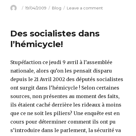
Author
Posted
Categories
on
19/04/2009
Blog
Leave a comment
on
La
télé
contre
Des socialistes dans
Internet
l’hémicycle!
Stupéfaction ce jeudi 9 avril à l’assemblée
nationale, alors qu’on les pensait disparu
depuis le 21 Avril 2002 des députés socialistes
ont surgit dans l’hémicycle ! Selon certaines
sources, non présentes au moment des faits,
ils étaient caché derrière les rideaux à moins
que ce ne soit les piliers? Une enquête est en
cours pour déterminer comment ils ont pu
s’introduire dans le parlement, la sécurité va