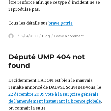
être renforcé afin que ce type d’incident ne se
reproduise pas.
Tous les détails sur
brave patrie
Author
Posted
Categories
on
12/04/2009
Blog
Leave a comment
on
Des
socialistes
dans
Député UMP 404 not
l’hémicycle!
found
Décidemment HADOPI est bien le mauvais
remake annoncé de DADVSI. Souvenez-vous, le
22 décembre 2005 vote à la surprise générale
de l’amendement instaurant la licence globale
,
on connait la suite.