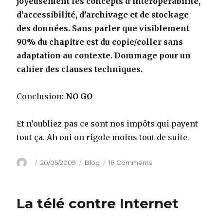
joyeusement les concepts d’interopérabilité,
d’accessibilité, d’archivage et de stockage
des données. Sans parler que visiblement
90% du chapitre est du copie/coller sans
adaptation au contexte. Dommage pour un
cahier des clauses techniques.
Conclusion:
NO GO
Et n’oubliez pas ce sont nos impôts qui payent
tout ça. Ah oui on rigole moins tout de suite.
Author
Posted
Categories
on
20/05/2009
Blog
18 Comments
on
Le
cahier
des
La télé contre Internet
charges
d’Hadopi