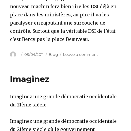
nouveau machin fera bien rire les DSI déjà en
place dans les ministères, au pire il va les
paralyser en rajoutant une surcouche de
contrôle. Surtout que la véritable DSI de l’état
c’est Bercy pas la place Beauveau.
Author
Posted
Categories
on
09/04/2011
Blog
Leave a comment
on
Une
DSI
pour
Imaginez
la
France,
pour
Imaginez une grande démocratie occidentale
quoi
faire
du 21ème siècle.
?
Imaginez une grande démocratie occidentale
du 21ème siècle où le gouvernement