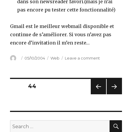
dans son newsreader favori.(mais je n’ai
pas encore pu tester cette fonctionnalité)
Gmail est le meilleur webmail disponible et
continue de s’améliorer. Si vous n’avez pas
encore d’invitation il m’en reste…
Author
Posted
Categories
on
05/10/2004
Web
Leave a comment
on
Gmail
nouvelles
fonctions
Posts
PAGE
44
PREV
NEXT
navigation
IOUS
PAG
PAG
E
E
SEA
Search