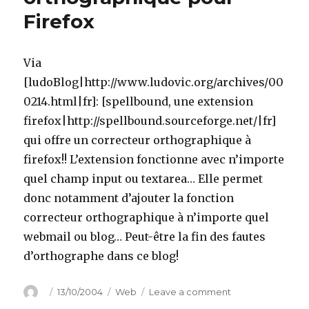
Firefox
Via
[ludoBlog|http://www.ludovic.org/archives/00
0214.html|fr]: [spellbound, une extension
firefox|http://spellbound.sourceforge.net/|fr]
qui offre un correcteur orthographique à
firefox!! L’extension fonctionne avec n’importe
quel champ input ou textarea… Elle permet
donc notamment d’ajouter la fonction
correcteur orthographique à n’importe quel
webmail ou blog… Peut-être la fin des fautes
d’orthographe dans ce blog!
Author
Posted
Categories
on
13/10/2004
Web
Leave a comment
on
Correcteur