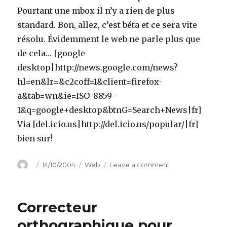
Pourtant une mbox il n’y a rien de plus
standard. Bon, allez, c’est béta et ce sera vite
résolu. Évidemment le web ne parle plus que
de cela… [google
desktop|http://news.google.com/news?
hl=en&lr=&c2coff=1&client=firefox-
a&tab=wn&ie=ISO-8859-
1&q=google+desktop&btnG=Search+News|fr]
Via [del.icio.us|http://del.icio.us/popular/|fr]
bien sur!
Author
Posted
Categories
on
14/10/2004
Web
Leave a comment
on
Google
Desktop
Correcteur
orthographique pour