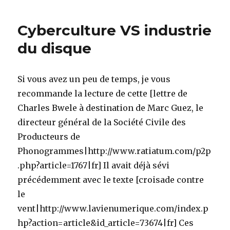
orthographique
pour
Cyberculture VS industrie
Firefox
du disque
Si vous avez un peu de temps, je vous
recommande la lecture de cette [lettre de
Charles Bwele à destination de Marc Guez, le
directeur général de la Société Civile des
Producteurs de
Phonogrammes|http://www.ratiatum.com/p2p
.php?article=1767|fr] Il avait déjà sévi
précédemment avec le texte [croisade contre
le
vent|http://www.lavienumerique.com/index.p
hp?action=article&id_article=73674|fr] Ces