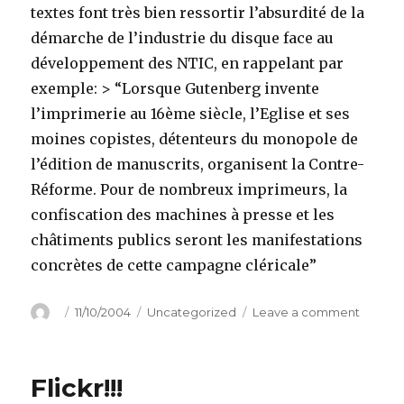
textes font très bien ressortir l’absurdité de la
démarche de l’industrie du disque face au
développement des NTIC, en rappelant par
exemple: > “Lorsque Gutenberg invente
l’imprimerie au 16ème siècle, l’Eglise et ses
moines copistes, détenteurs du monopole de
l’édition de manuscrits, organisent la Contre-
Réforme. Pour de nombreux imprimeurs, la
confiscation des machines à presse et les
châtiments publics seront les manifestations
concrètes de cette campagne cléricale”
Author
Posted
Categories
on
11/10/2004
Uncategorized
Leave a comment
on
Cyberc
VS
industr
Flickr!!!
du