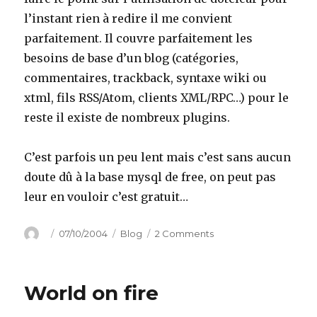
l’instant rien à redire il me convient
parfaitement. Il couvre parfaitement les
besoins de base d’un blog (catégories,
commentaires, trackback, syntaxe wiki ou
xtml, fils RSS/Atom, clients XML/RPC…) pour le
reste il existe de nombreux plugins.
C’est parfois un peu lent mais c’est sans aucun
doute dû à la base mysql de free, on peut pas
leur en vouloir c’est gratuit…
Author
Posted
Categories
on
07/10/2004
Blog
2 Comments
on
DotClear
1.2
World on fire