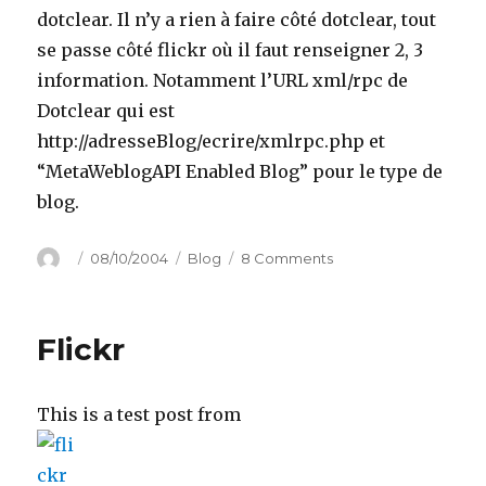
dotclear. Il n’y a rien à faire côté dotclear, tout
se passe côté flickr où il faut renseigner 2, 3
information. Notamment l’URL xml/rpc de
Dotclear qui est
http://adresseBlog/ecrire/xmlrpc.php et
“MetaWeblogAPI Enabled Blog” pour le type de
blog.
Author
Posted
Categories
on
08/10/2004
Blog
8 Comments
on
Flickr!!!
Flickr
This is a test post from