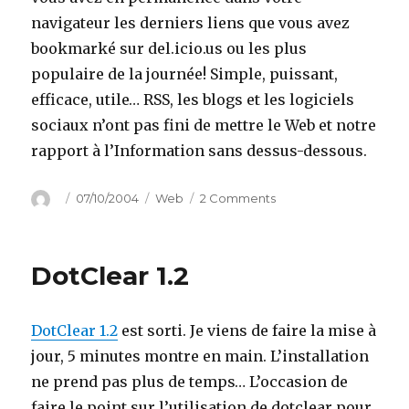
navigateur les derniers liens que vous avez
bookmarké sur del.icio.us ou les plus
populaire de la journée! Simple, puissant,
efficace, utile… RSS, les blogs et les logiciels
sociaux n’ont pas fini de mettre le Web et notre
rapport à l’Information sans dessus-dessous.
Author
Posted
Categories
on
07/10/2004
Web
2 Comments
on
del.icio.us
+
Live
DotClear 1.2
Bookmark
DotClear 1.2
est sorti. Je viens de faire la mise à
jour, 5 minutes montre en main. L’installation
ne prend pas plus de temps… L’occasion de
faire le point sur l’utilisation de dotclear pour