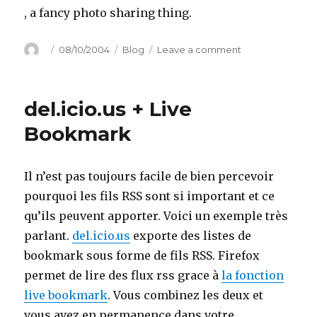
, a fancy photo sharing thing.
Author
Posted
Categories
on
08/10/2004
Blog
Leave a comment
on
Flickr
del.icio.us + Live
Bookmark
Il n’est pas toujours facile de bien percevoir
pourquoi les fils RSS sont si important et ce
qu’ils peuvent apporter. Voici un exemple très
parlant.
del.icio.us
exporte des listes de
bookmark sous forme de fils RSS. Firefox
permet de lire des flux rss grace à
la fonction
live bookmark
. Vous combinez les deux et
vous avez en permanence dans votre