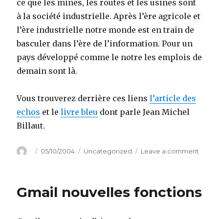
ce que les mines, les routes et les usines sont
à la société industrielle. Après l’ère agricole et
l’ère industrielle notre monde est en train de
basculer dans l’ère de l’information. Pour un
pays développé comme le notre les emplois de
demain sont là.
Vous trouverez derrière ces liens
l’article des
echos
et le
livre bleu
dont parle Jean Michel
Billaut.
Author
Posted
Categories
on
05/10/2004
Uncategorized
Leave a comment
on
Grand
prog
industr
Gmail nouvelles fonctions