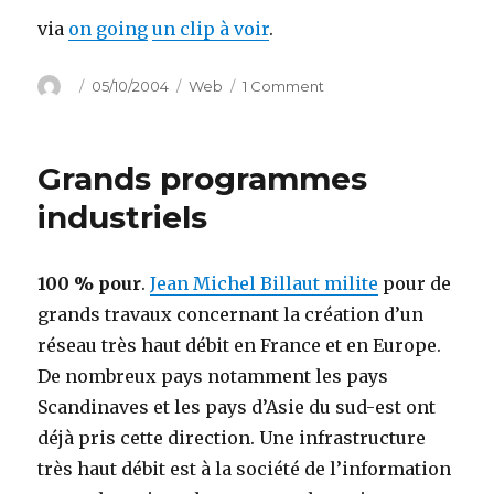
via
on going
un clip à voir
.
Author
Posted
Categories
on
05/10/2004
Web
1 Comment
on
World
on
fire
Grands programmes
industriels
100 % pour
.
Jean Michel Billaut milite
pour de
grands travaux concernant la création d’un
réseau très haut débit en France et en Europe.
De nombreux pays notamment les pays
Scandinaves et les pays d’Asie du sud-est ont
déjà pris cette direction. Une infrastructure
très haut débit est à la société de l’information