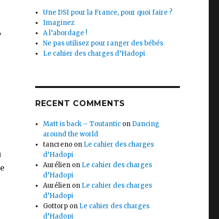
Une DSI pour la France, pour quoi faire ?
Imaginez
,
A l’abordage !
Ne pas utilisez pour ranger des bébés
Le cahier des charges d’Hadopi
s
RECENT COMMENTS
Matt is back – Toutantic
on
Dancing
around the world
tancreno
on
Le cahier des charges
u
d’Hadopi
Aurélien
on
Le cahier des charges
de
d’Hadopi
Aurélien
on
Le cahier des charges
d’Hadopi
Gottorp
on
Le cahier des charges
d’Hadopi