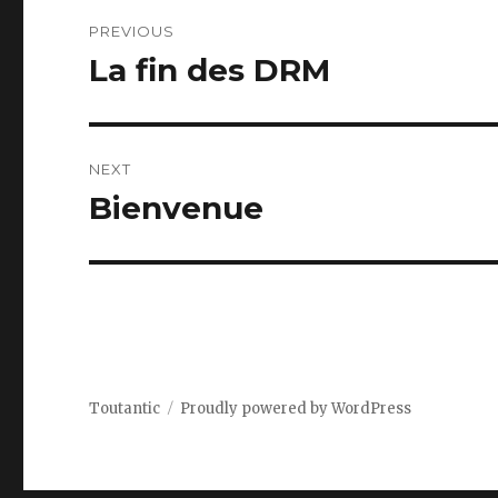
Post
PREVIOUS
navigation
La fin des DRM
Previous
post:
NEXT
Bienvenue
Next
post:
Toutantic
Proudly powered by WordPress