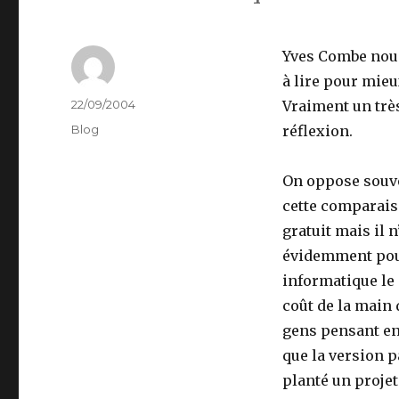
Yves Combe nous
à lire pour mieu
Author
Posted
22/09/2004
Vraiment un trè
on
Categories
Blog
réflexion.
On oppose souven
cette comparaiso
gratuit mais il 
évidemment pour 
informatique le
coût de la main
gens pensant enc
que la version p
planté un projet