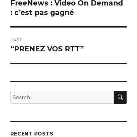
navigation
FreeNews : Video On Demand
Previous
post:
: c’est pas gagné
NEXT
“PRENEZ VOS RTT”
Next
post:
SEA
Search
for:
RECENT POSTS