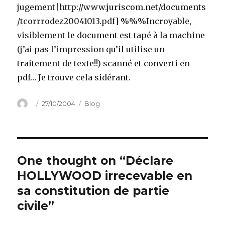
jugement|http://www.juriscom.net/documents
/tcorrrodez20041013.pdf] %%%Incroyable,
visiblement le document est tapé à la machine
(j’ai pas l’impression qu’il utilise un
traitement de texte!!) scanné et converti en
pdf… Je trouve cela sidérant.
Author
Posted
Categories
27/10/2004
Blog
on
One thought on “Déclare
HOLLYWOOD irrecevable en
sa constitution de partie
civile”