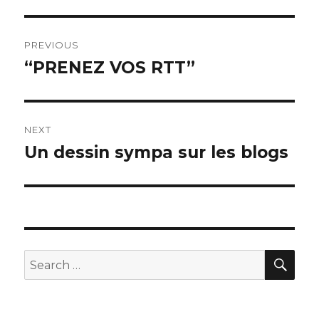
Post
PREVIOUS
navigation
“PRENEZ VOS RTT”
Previous
post:
NEXT
Un dessin sympa sur les blogs
Next
post:
SEA
Search
for: