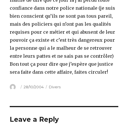
inutile de dire que ce jour là j’ai perdu toute
confiance dans notre police nationale (je suis
bien conscient qu’ils ne sont pas tous pareil,
mais des policiers qui n’ont pas les qualités
requises pour ce métier et qui abusent de leur
pouvoir ça existe et c’est très dangereux pour
la personne qui a le malheur de se retrouver
entre leurs pattes et ne sais pas se contrôler)
Bon tout ça pour dire que j’espère que justice
sera faite dans cette affaire, faites circuler!
Author
Posted
Categories
28/10/2004
Divers
on
Leave a Reply