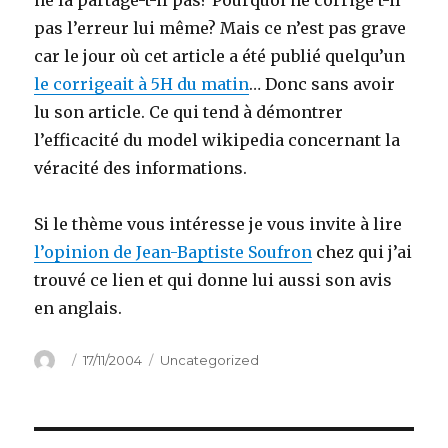
ne la partage-t-il pas? Pourquoi ne corrige t-il
pas l’erreur lui même? Mais ce n’est pas grave
car le jour où cet article a été publié quelqu’un
le corrigeait à 5H du matin
… Donc sans avoir
lu son article. Ce qui tend à démontrer
l’efficacité du model wikipedia concernant la
véracité des informations.
Si le thème vous intéresse je vous invite à lire
l’opinion de Jean-Baptiste Soufron
chez qui j’ai
trouvé ce lien et qui donne lui aussi son avis
en anglais.
Author
Posted
Categories
17/11/2004
Uncategorized
on