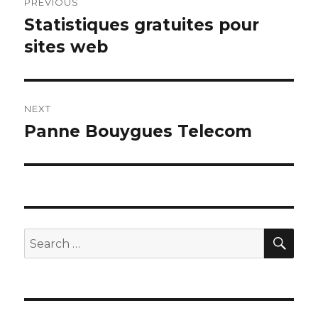
PREVIOUS
navigation
Statistiques gratuites pour
Previous
post:
sites web
NEXT
Panne Bouygues Telecom
Next
post:
SEA
Search
for: