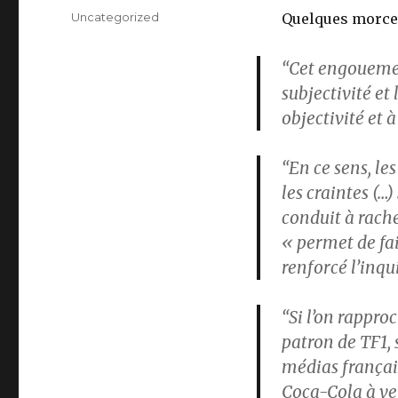
on
Categories
Uncategorized
Quelques morcea
“Cet engouemen
subjectivité et
objectivité et 
“En ce sens, le
les craintes (…)
conduit à rache
« permet de fa
renforcé l’inqu
“Si l’on rappro
patron de TF1, 
médias français
Coca-Cola à ve