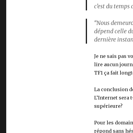
c’est du temps
“Nous demeuron
dépend celle du
dernière instan
Je ne sais pas vo
lire aucun journ
TF1 ça fait long
La conclusion d
L’Internet sera 
supérieure?
Pour les domain
répond sans hés