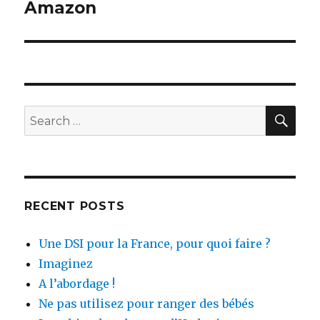
Amazon
Next
post:
SEA
Search
for:
RECENT POSTS
Une DSI pour la France, pour quoi faire ?
Imaginez
A l’abordage !
Ne pas utilisez pour ranger des bébés