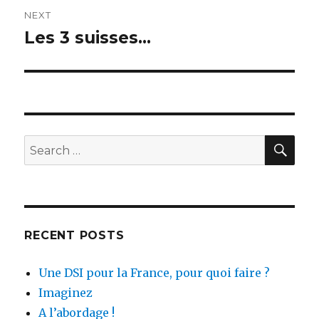
NEXT
Les 3 suisses…
Next
post:
SEA
Search
for:
RECENT POSTS
Une DSI pour la France, pour quoi faire ?
Imaginez
A l’abordage !