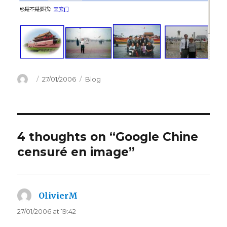
Author
Posted
Categories
27/01/2006
Blog
on
4 thoughts on “Google Chine
censuré en image”
OlivierM
says:
27/01/2006 at 19:42