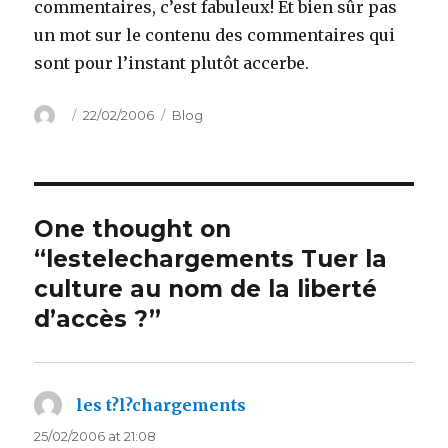
commentaires, c’est fabuleux! Et bien sûr pas
un mot sur le contenu des commentaires qui
sont pour l’instant plutôt accerbe.
Author
Posted
Categories
22/02/2006
Blog
on
One thought on
“lestelechargements Tuer la
culture au nom de la liberté
d’accès ?”
les t?l?chargements
says:
25/02/2006 at 21:08