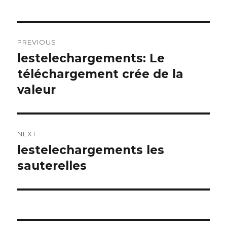
Post
PREVIOUS
navigation
lestelechargements: Le
Previous
post:
téléchargement crée de la
valeur
NEXT
lestelechargements les
Next
post:
sauterelles