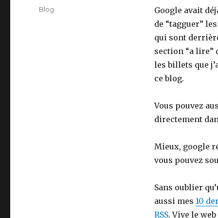
on
Categories
Blog
Google avait dé
de “tagguer” les
qui sont derrièr
section “a lire”
les billets que j
ce blog.
Vous pouvez aus
directement dan
Mieux, google r
vous pouvez sous
Sans oublier qu
aussi mes
10 de
RSS
. Vive le web