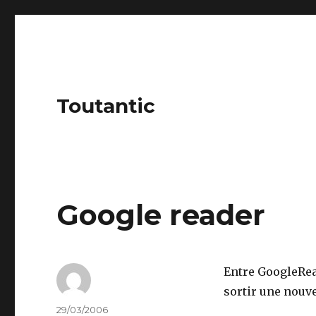
Toutantic
Google reader
Entre GoogleRea
sortir une nouve
Author
Posted
29/03/2006