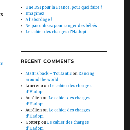
e
Une DSI pour la France, pour quoi faire ?
Imaginez
ts
A l’abordage !
Ne pas utilisez pour ranger des bébés
s
Le cahier des charges d’Hadopi
r
RECENT COMMENTS
us
Matt is back – Toutantic
on
Dancing
around the world
tancreno
on
Le cahier des charges
d’Hadopi
Aurélien
on
Le cahier des charges
d’Hadopi
Aurélien
on
Le cahier des charges
d’Hadopi
Gottorp
on
Le cahier des charges
d’Hadopi