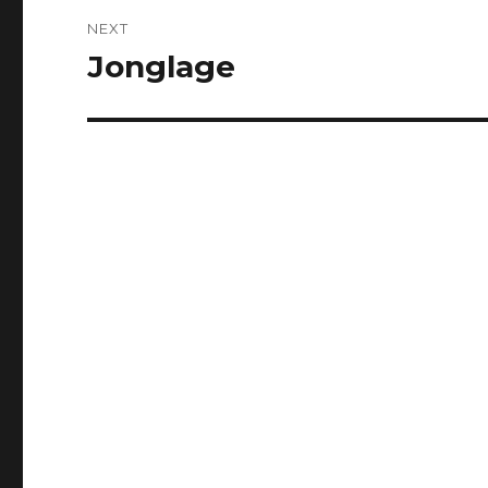
NEXT
Jonglage
Next
post: