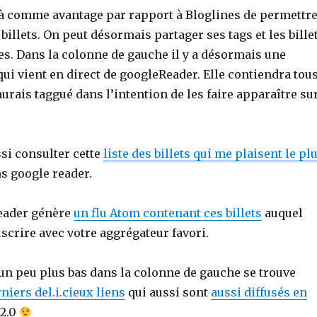
jà comme avantage par rapport à Bloglines de permettr
 billets. On peut désormais partager ses tags et les bille
es. Dans la colonne de gauche il y a désormais une
 qui vient en direct de googleReader. Elle contiendra tou
’aurais taggué dans l’intention de les faire apparaître su
si consulter cette
liste des billets qui me plaisent le pl
s google reader.
eader génère
un flu Atom contenant ces billets
auquel
crire avec votre aggrégateur favori.
’un peu plus bas dans la colonne de gauche se trouve
rniers del.i.cieux liens
qui aussi sont
aussi diffusés en
 2.0