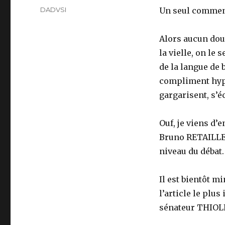
on
Categories
DADVSI
Un seul comment
Alors aucun dout
la vielle, on le 
de la langue de b
compliment hypoc
gargarisent, s’é
Ouf, je viens d
Bruno RETAILLE
niveau du débat.
Il est bientôt mi
l’article le pl
sénateur THIOLL