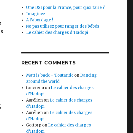
Une DSI pour la France, pour quoi faire ?
Imaginez
A l’abordage !
e
Ne pas utilisez pour ranger des bébés
ns
Le cahier des charges d’Hadopi
RECENT COMMENTS
Matt is back – Toutantic
on
Dancing
around the world
tancreno
on
Le cahier des charges
d’Hadopi
Aurélien
on
Le cahier des charges
,
d’Hadopi
Aurélien
on
Le cahier des charges
d’Hadopi
Gottorp
on
Le cahier des charges
d’Hadopi