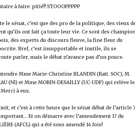
aire à faire: pitié!! STOOOPPPPP
e le sénat, c’est que des pro de la politique, des vieux d
sent qu’ils ont fait ça toute leur vie. Ce sont des champio
ois, des experts du discours fleuve, la fine fleur du
rite. Bref, c’est insupportable et inutile, ils se
coute parler, mais le débat n’avance pas d’un pouce.
’entendre Mme Marie-Christine BLANDIN (Ratt. SOC), M.
AU (NI) et Mme MORIN-DESAILLY (UC-UDF) qui relève le
 Merci à eux.
nuit, et c’est à cette heure que le sénat débat de l’article 7
us important… Et on démarre avec l’amendement 17 du
IÈRE (AFCL) qui a été sous amendé 14 fois!