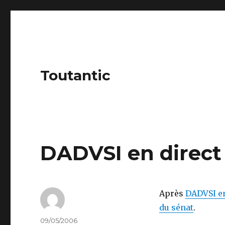
Toutantic
DADVSI en direct
Après
DADVSI en
du sénat
.
Author
Posted
09/05/2006