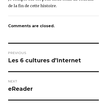
de la fin de cette histoire.
Comments are closed.
Post
PREVIOUS
navigation
Les 6 cultures d’Internet
Previous
post:
NEXT
eReader
Next
post: