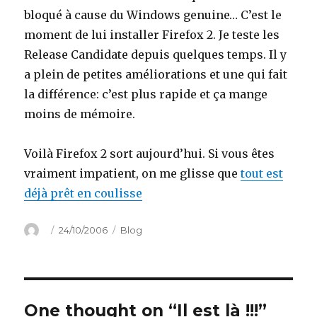
bloqué à cause du Windows genuine… C’est le
moment de lui installer Firefox 2. Je teste les
Release Candidate depuis quelques temps. Il y
a plein de petites améliorations et une qui fait
la différence: c’est plus rapide et ça mange
moins de mémoire.
Voilà Firefox 2 sort aujourd’hui. Si vous êtes
vraiment impatient, on me glisse que
tout est
déjà prêt en coulisse
Author
Posted
Categories
24/10/2006
Blog
on
One thought on “Il est là !!!”