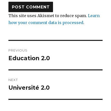
This site uses Akismet to reduce spam.
Learn
how your comment data is processed
.
Post
PREVIOUS
navigation
Education 2.0
Previous
post:
NEXT
Université 2.0
Next
post: