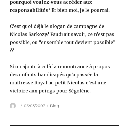
pourquoi voulez-vous accéder aux
responsabilités
? Et bien moi, je le pourrai.
C’est quoi déjà le slogan de campagne de
Nicolas Sarkozy? Faudrait savoir, ce n’est pas
possible, ou “ensemble tout devient possible”
??
Si on ajoute à celà la remontrance à propos
des enfants handicapés qu’a passée la
maitresse Royal au petit Nicolas c’est une
victoire aux poings pour Ségolène.
Author
Posted
Categories
03/05/2007
Blog
on