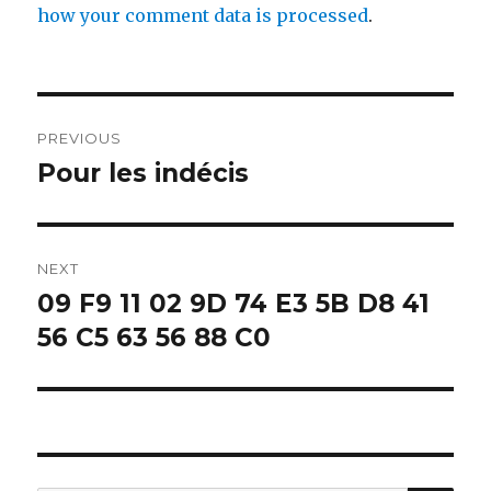
how your comment data is processed
.
Post
PREVIOUS
navigation
Pour les indécis
Previous
post:
NEXT
09 F9 11 02 9D 74 E3 5B D8 41
Next
post:
56 C5 63 56 88 C0