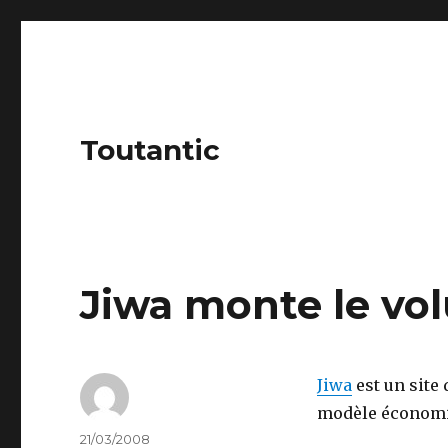
Toutantic
Jiwa monte le vo
Jiwa
est un site 
modèle économiq
Author
Posted
21/03/2008