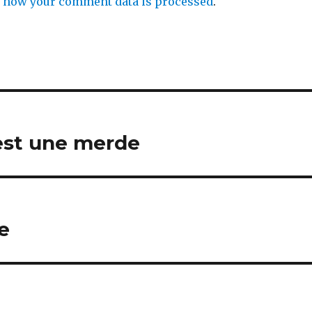
 how your comment data is processed
.
est une merde
e