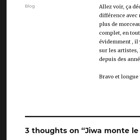
on
Categories
Blog
Allez voir, ça dé
différence avec 
plus de morceaux
complet, en tou
évidemment , il 
sur les artistes
depuis des anné
Bravo et longue 
3 thoughts on “Jiwa monte l