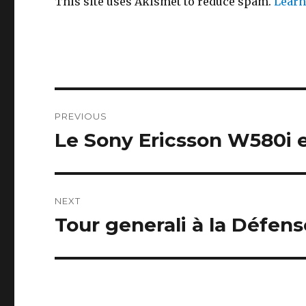
This site uses Akismet to reduce spam.
Learn
Post
PREVIOUS
navigation
Le Sony Ericsson W580i 
Previous
post:
NEXT
Tour generali à la Défens
Next
post: