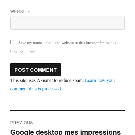
WEBSITE
Save my name, email, and website in this browser for the next
time I comment.
This site uses Akismet to reduce spam.
Learn how your
comment data is processed
.
Post
PREVIOUS
navigation
Google desktop mes impressions
Previous