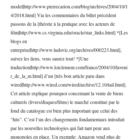
model|http://www.pierrecarion.com/blog/archives/2004/10/1
4/2018.html] Via les commentaires du billet précédent
passons de la [théorie à la pratique avec les acteurs de
film|http://www.cs.virginia.edu/oracle/star_links.html] *[Les
blogs en
entreprise|http://www.ludovic.org/archives/000223.html],
suivez les liens, vous saurez tout! *[Une
traduction|http://www.loiclemeur.com/france/2004/10/laveni
r_de_la_m.html] d’un [très bon article paru dans
wired|http://www.wired.com/wired/archive/12.10/tail.html].
Cet article explique pourquoi concernant la vente de biens
culturels (livres/disques/films) le marché constitué par le
fond du catalogue est bien plus important que celui des
“hits”. C’est l’un des changements fondamentaux introduit
par les nouvelles technologies qui fait tant peur aux
monopoles en place. Un exemple: Amazon vend plus de