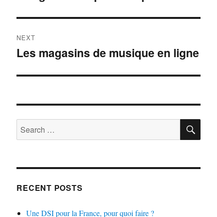
post:
NEXT
Les magasins de musique en ligne
Next
post:
SE
Search
for:
RECENT POSTS
Une DSI pour la France, pour quoi faire ?