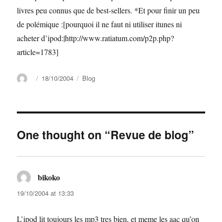
livres peu connus que de best-sellers. *Et pour finir un peu
de polémique :[pourquoi il ne faut ni utiliser itunes ni
acheter d’ipod:|http://www.ratiatum.com/p2p.php?
article=1783]
Author
Posted
Categories
18/10/2004
Blog
on
One thought on “Revue de blog”
bikoko
says:
19/10/2004 at 13:33
L’ipod lit toujours les mp3 tres bien, et meme les aac qu’on