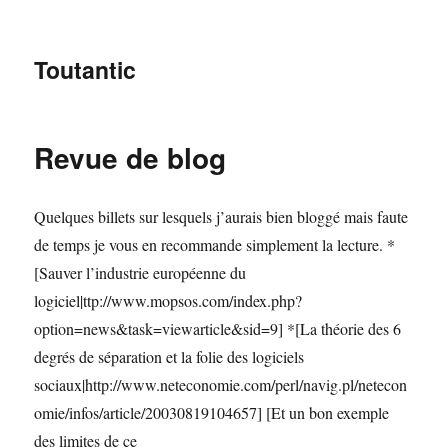
Toutantic
Revue de blog
Quelques billets sur lesquels j’aurais bien bloggé mais faute
de temps je vous en recommande simplement la lecture. *
[Sauver l’industrie européenne du
logiciel|ttp://www.mopsos.com/index.php?
option=news&task=viewarticle&sid=9] *[La théorie des 6
degrés de séparation et la folie des logiciels
sociaux|http://www.neteconomie.com/perl/navig.pl/netecon
omie/infos/article/20030819104657] [Et un bon exemple
des limites de ce