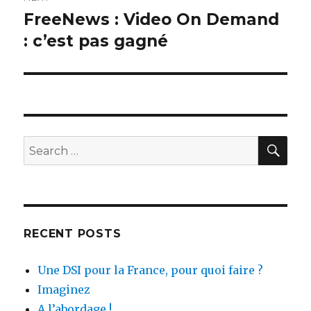
FreeNews : Video On Demand
Next
post:
: c’est pas gagné
SEA
Search
for:
RECENT POSTS
Une DSI pour la France, pour quoi faire ?
Imaginez
A l’abordage !