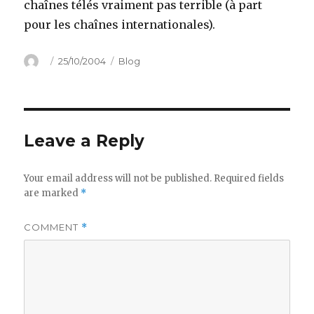
chaînes télés vraiment pas terrible (à part
pour les chaînes internationales).
Author
Posted
Categories
25/10/2004
Blog
on
Leave a Reply
Your email address will not be published.
Required fields
are marked
*
COMMENT
*