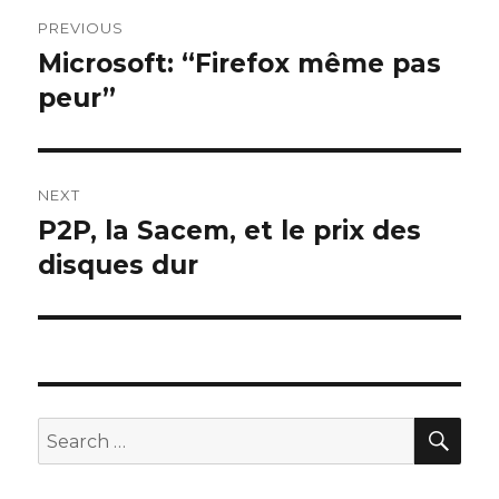
Post
PREVIOUS
navigation
Microsoft: “Firefox même pas
Previous
post:
peur”
NEXT
P2P, la Sacem, et le prix des
Next
post:
disques dur
SEA
Search
for: