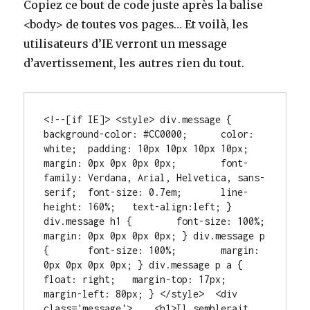
Copiez ce bout de code juste après la balise
<body> de toutes vos pages… Et voilà, les
utilisateurs d’IE verront un message
d’avertissement, les autres rien du tout.
<!--[if IE]> <style> div.message { 	
background-color: #CC0000; 	color: 
white; 	padding: 10px 10px 10px 10px; 	
margin: 0px 0px 0px 0px; 	font-
family: Verdana, Arial, Helvetica, sans-
serif; 	font-size: 0.7em; 	line-
height: 160%; 	text-align:left; } 
div.message h1 { 	font-size: 100%; 	
margin: 0px 0px 0px 0px; } div.message p 
{ 	font-size: 100%; 	margin: 
0px 0px 0px 0px; } div.message p a { 	
float: right; 	margin-top: 17px; 	
margin-left: 80px; } </style>  <div 
class='message'>    <h1>Il semblerait 