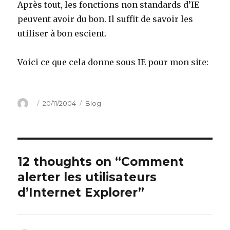
Après tout, les fonctions non standards d’IE
peuvent avoir du bon. Il suffit de savoir les
utiliser à bon escient.
Voici ce que cela donne sous IE pour mon site:
Author
Posted
Categories
20/11/2004
Blog
on
12 thoughts on “Comment
alerter les utilisateurs
d’Internet Explorer”