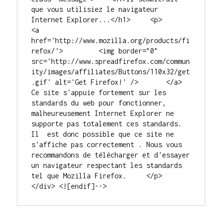
que vous utilisiez le navigateur 
Internet Explorer...</h1>     <p>       
<a 
href='http://www.mozilla.org/products/fi
refox/'>         <img border="0" 
src='http://www.spreadfirefox.com/commun
ity/images/affiliates/Buttons/110x32/get
.gif' alt='Get Firefox!' />       </a> 
Ce site s'appuie fortement sur les 
standards du web pour fonctionner, 
malheureusement Internet Explorer ne 
supporte pas totalement ces standards. 
Il  est donc possible que ce site ne 
s'affiche pas correctement . Nous vous 
recommandons de télécharger et d'essayer 
un navigateur respectant les standards 
tel que Mozilla Firefox.     </p>   
</div> <![endif]-->