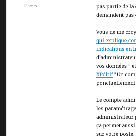
on
Categories
Divers
pas partie de la
demandent pas d
Vous ne me croye
qui explique c
indications en f
d’administrateur
vos données ” et
XPditif
“Un compt
ponctuellement e
Le compte admini
les paramétrages
administrateur 
ça permet aussi 
sur votre poste.