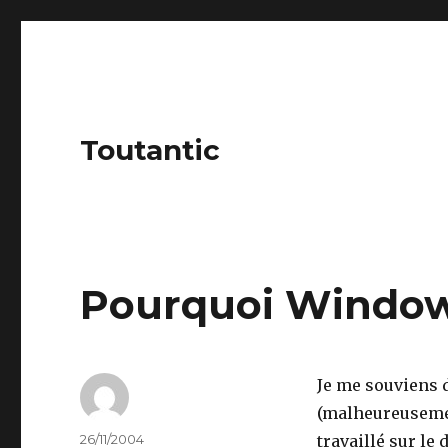
Toutantic
Pourquoi Windows
Je me souviens d
(malheureusemen
Author
Posted
26/11/2004
travaillé sur le 