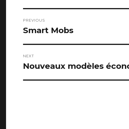
Post
PREVIOUS
navigation
Smart Mobs
Previous
post:
NEXT
Nouveaux modèles écon
Next
post: