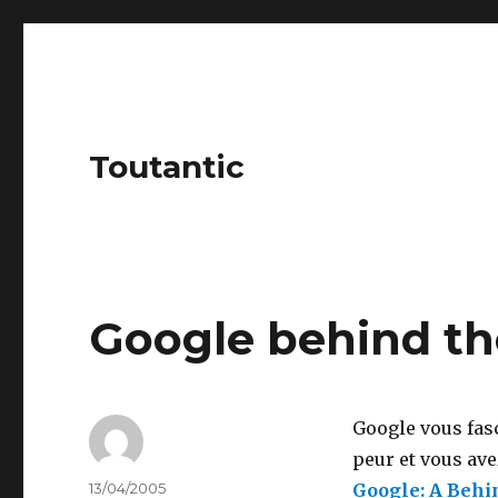
Toutantic
Google behind th
Google vous fasc
peur et vous av
Author
Posted
13/04/2005
Google: A Behi