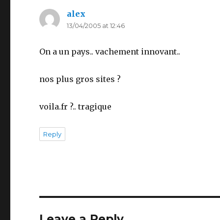
alex
says:
13/04/2005 at 12:46
On a un pays.. vachement innovant..
nos plus gros sites ?
voila.fr ?.. tragique
Reply
Leave a Reply