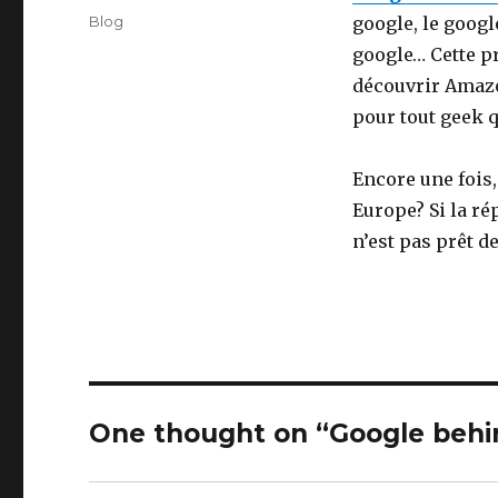
on
Categories
Blog
google, le googl
google… Cette pr
découvrir Amazon
pour tout geek q
Encore une fois,
Europe? Si la r
n’est pas prêt de 
One thought on “Google behi