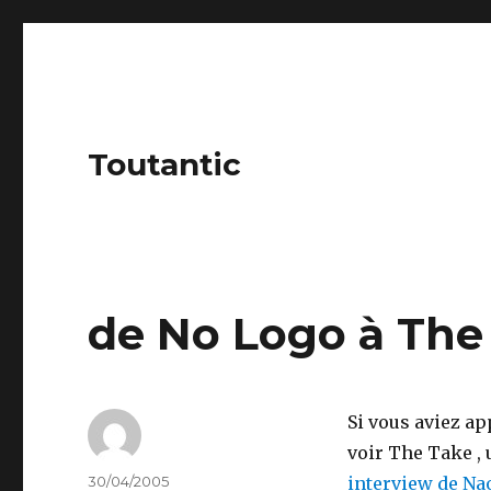
Toutantic
de No Logo à The
Si vous aviez ap
voir The Take , u
Author
Posted
30/04/2005
interview de Nao