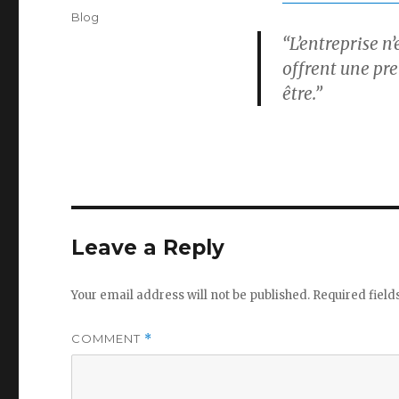
on
Categories
Blog
“L’entreprise n
offrent une pre
être.”
Leave a Reply
Your email address will not be published.
Required fiel
COMMENT
*