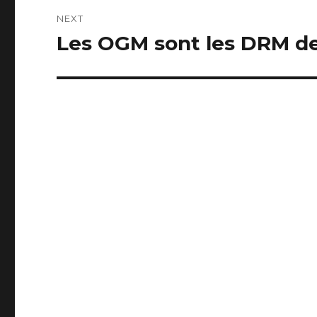
NEXT
Les OGM sont les DRM de
Next
post: