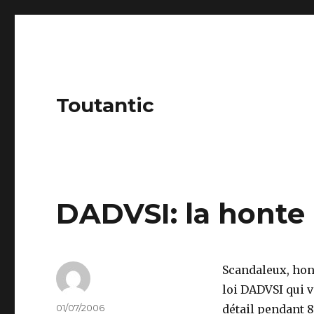
Toutantic
DADVSI: la honte
Scandaleux, hont
loi DADVSI qui v
Author
Posted
01/07/2006
détail pendant 8