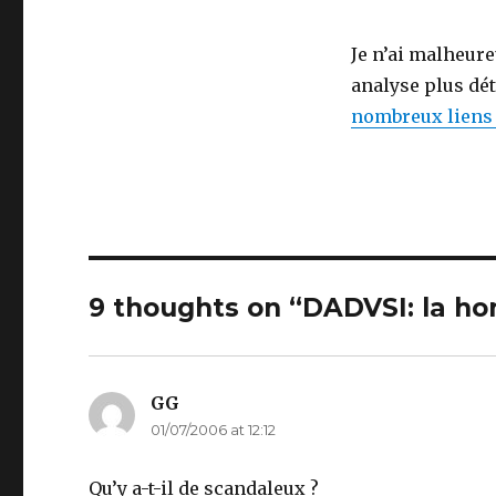
Je n’ai malheur
analyse plus dét
nombreux liens 
9 thoughts on “DADVSI: la ho
GG
says:
01/07/2006 at 12:12
Qu’y a-t-il de scandaleux ?