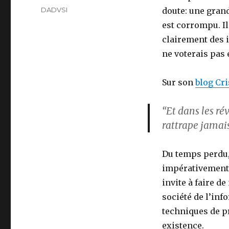
on
Categories
DADVSI
doute: une gran
est corrompu. Il
clairement des i
ne voterais pas 
Sur son
blog Cri
“Et dans les ré
rattrape jamai
Du temps perdu, 
impérativement ê
invite à faire d
société de l’in
techniques de pr
existence.