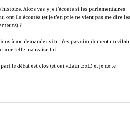
histoire. Alors vas-y je t’écoute si les parlementaires
i ont-ils écoutés (et je t’en prie ne vient pas me dire le
enteurs) ?
 viens à me demander si tu n’es pas simplement un vilai
r une telle mauvaise foi.
rt le débat est clos (et oui vilain troll) et je ne te