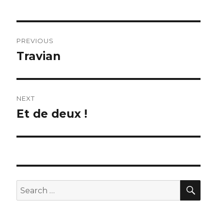
Post
PREVIOUS
navigation
Travian
Previous
post:
NEXT
Et de deux !
Next
post:
SEA
Search
for: