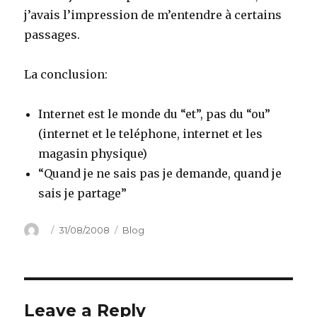
j’avais l’impression de m’entendre à certains
passages.
La conclusion:
Internet est le monde du “et”, pas du “ou”
(internet et le teléphone, internet et les
magasin physique)
“Quand je ne sais pas je demande, quand je
sais je partage”
Author
Posted
Categories
31/08/2008
Blog
on
Leave a Reply