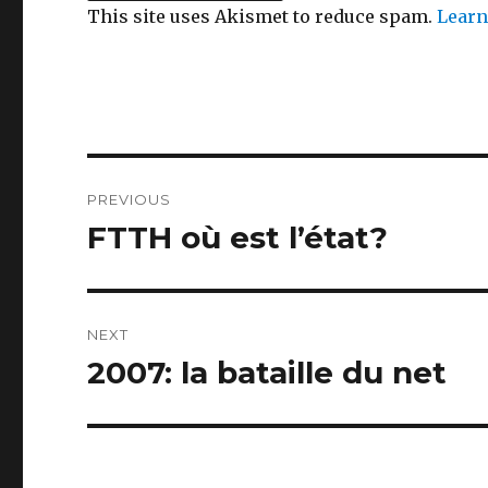
This site uses Akismet to reduce spam.
Learn
Post
PREVIOUS
navigation
FTTH où est l’état?
Previous
post:
NEXT
2007: la bataille du net
Next
post: