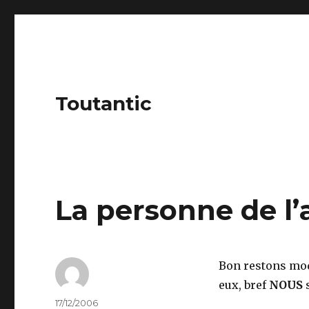
Toutantic
La personne de l’
Bon restons modes
eux, bref
NOUS
Author
Posted
17/12/2006